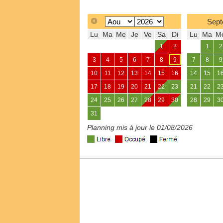
Sept
Lu
Ma
Me
Je
Ve
Sa
Di
Lu
Ma
M
1
2
1
2
3
4
5
6
7
8
9
7
8
9
10
11
12
13
14
15
16
14
15
1
17
18
19
20
21
22
23
21
22
2
24
25
26
27
28
29
30
28
29
3
31
Planning mis à jour le 01/08/2026