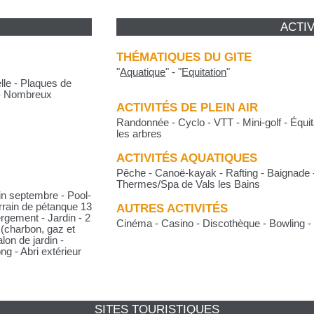
ACTIV
THÉMATIQUES DU GITE
"
Aquatique
"
-
"
Equitation
"
lle - Plaques de
e - Nombreux
ACTIVITÉS DE PLEIN AIR
Randonnée - Cyclo - VTT - Mini-golf - Équit
les arbres
ACTIVITÉS AQUATIQUES
Pêche - Canoë-kayak - Rafting - Baignade 
Thermes/Spa de Vals les Bains
in septembre - Pool-
rrain de pétanque 13
AUTRES ACTIVITÉS
rgement - Jardin - 2
Cinéma - Casino - Discothèque - Bowling - 
(charbon, gaz et
on de jardin -
g - Abri extérieur
SITES TOURISTIQUES