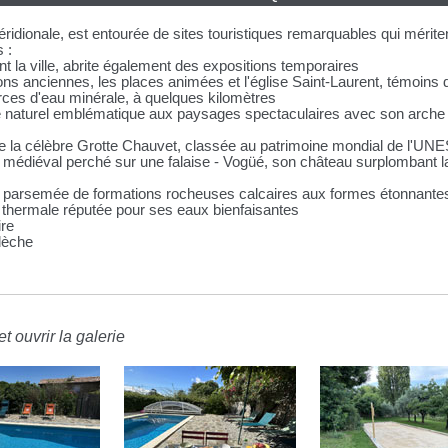
dionale, est entourée de sites touristiques remarquables qui méritent
 :
 la ville, abrite également des expositions temporaires
ns anciennes, les places animées et l'église Saint-Laurent, témoins d
rces d'eau minérale, à quelques kilomètres
te naturel emblématique aux paysages spectaculaires avec son arche n
 de la célèbre Grotte Chauvet, classée au patrimoine mondial de l'U
ge médiéval perché sur une falaise - Vogüé, son château surplombant la 
ts parsemée de formations rocheuses calcaires aux formes étonnantes, 
 thermale réputée pour ses eaux bienfaisantes
ire
dèche
t ouvrir la galerie