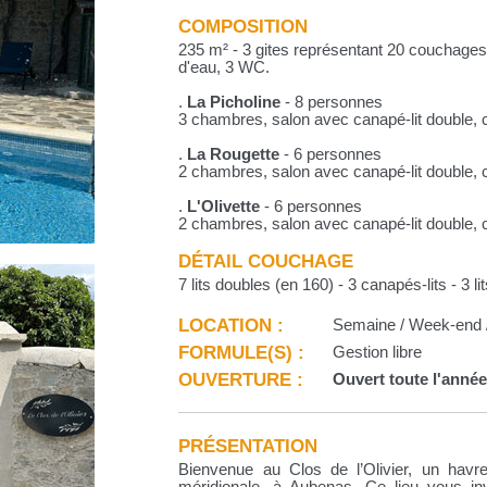
COMPOSITION
235 m² - 3 gites représentant 20 couchages
d'eau, 3 WC.
.
La Picholine
- 8 personnes
3 chambres, salon avec canapé-lit double, c
.
La Rougette
- 6 personnes
2 chambres, salon avec canapé-lit double, c
.
L'Olivette
- 6 personnes
2 chambres, salon avec canapé-lit double, c
DÉTAIL COUCHAGE
7 lits doubles (en 160) - 3 canapés-lits - 3 l
LOCATION :
Semaine / Week-end /
FORMULE(S) :
Gestion libre
OUVERTURE :
Ouvert toute l'anné
PRÉSENTATION
Bienvenue au Clos de l’Olivier, un hav