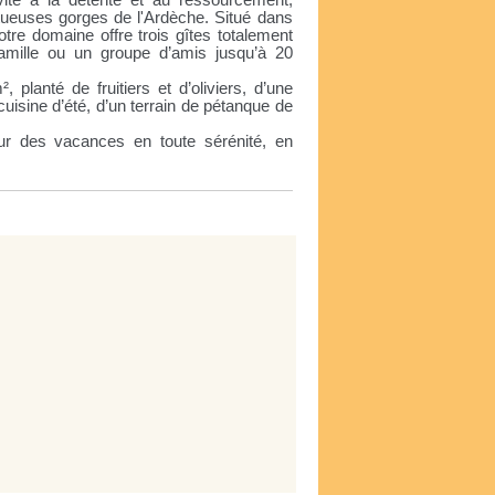
vite à la détente et au ressourcement,
tueuses gorges de l'Ardèche. Situé dans
otre domaine offre trois gîtes totalement
famille ou un groupe d’amis jusqu’à 20
 planté de fruitiers et d’oliviers, d’une
uisine d’été, d’un terrain de pétanque de
.
pour des vacances en toute sérénité, en