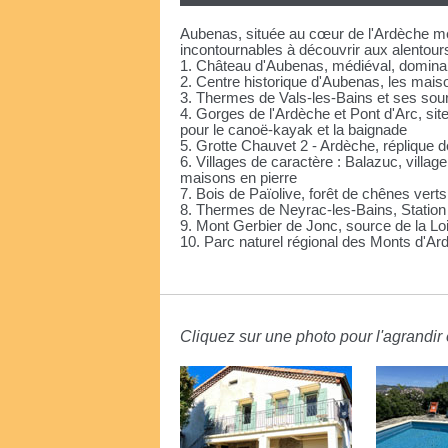
Aubenas, située au cœur de l'Ardèche méri
incontournables à découvrir aux alentours
1. Château d'Aubenas, médiéval, dominant
2. Centre historique d'Aubenas, les maiso
3. Thermes de Vals-les-Bains et ses sou
4. Gorges de l'Ardèche et Pont d'Arc, si
pour le canoë-kayak et la baignade
5. Grotte Chauvet 2 - Ardèche, réplique
6. Villages de caractère : Balazuc, villa
maisons en pierre
7. Bois de Païolive, forêt de chênes ver
8. Thermes de Neyrac-les-Bains, Station
9. Mont Gerbier de Jonc, source de la Lo
10. Parc naturel régional des Monts d'Ar
Cliquez sur une photo pour l'agrandir e