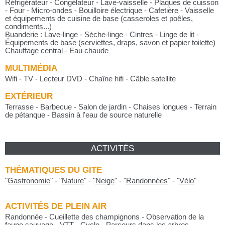
Réfrigérateur - Congélateur - Lave-vaisselle - Plaques de cuisson
- Four - Micro-ondes - Bouilloire électrique - Cafetière - Vaisselle
et équipements de cuisine de base (casseroles et poêles,
condiments...)
Buanderie : Lave-linge - Sèche-linge - Cintres - Linge de lit -
Équipements de base (serviettes, draps, savon et papier toilette)
Chauffage central - Eau chaude
MULTIMÉDIA
Wifi - TV - Lecteur DVD - Chaîne hifi - Câble satellite
EXTÉRIEUR
Terrasse - Barbecue - Salon de jardin - Chaises longues - Terrain
de pétanque - Bassin à l'eau de source naturelle
ACTIVITÉS
THÉMATIQUES DU GITE
"
Gastronomie
"
-
"
Nature
"
-
"
Neige
"
-
"
Randonnées
"
-
"
Vélo
"
ACTIVITÉS DE PLEIN AIR
Randonnée - Cueillette des champignons - Observation de la