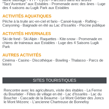
faune sauvage - VTT - Cyclo - Parcours dans les arbres
"Tarz'Aventure" aux Estables - Promenade avec des ânes - Luge
des 4 saisons au Lugik Park aux Estables
ACTIVITÉS AQUATIQUES
Pêche à la truite arc-en-ciel et fario - Canoë-kayak - Rafting -
Canyoning - Baignade en été au Lac d'Issarlès - Piscine publique
ACTIVITÉS HIVERNALES
Ski de fond - Ski Alpin - Raquettes - Kite-snow - Promenade en
chiens de traineaux aux Estables - Luge des 4 Saisons Lugik
Park
AUTRES ACTIVITÉS
Cinéma - Casino - Discothèque - Bowling - Thalasso - Parcs de
loisirs
SITES TOURISTIQUES
Rencontre avec les agriculteurs, visite des étables - La Ferme
du Bourlatier - Fêtes de village en été - Lac d'Issarlès - Lac du
Boucher - Cascade de la Beaume - Le Mont Gérbier des Joncs
le Mont Mézenc - L'ancienne Chartreuse de Bonnefoy