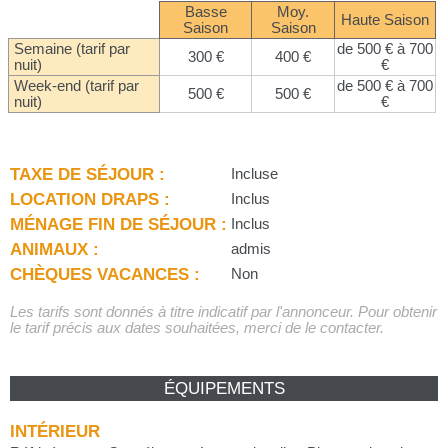
Basse
Moy.
Haute Saison
Saison
Saison
Semaine (tarif par
de 500 € à 700
300 €
400 €
nuit)
€
Week-end (tarif par
de 500 € à 700
500 €
500 €
nuit)
€
TAXE DE SÉJOUR :
Incluse
LOCATION DRAPS :
Inclus
MÉNAGE FIN DE SÉJOUR :
Inclus
ANIMAUX :
admis
CHÈQUES VACANCES :
Non
Les tarifs sont donnés à titre indicatif par l'annonceur. Pour obtenir
le tarif précis aux dates souhaitées, merci de le contacter.
ÉQUIPEMENTS
INTÉRIEUR