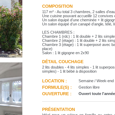
COMPOSITION
117 m² - Au total 3 chambres, 2 salles d'ea
Une cuisine pouvant accueillir 12 convives 
Un salon équipé d'une cheminée + lit gigog
Un salon équipé d'un canapé d'angle, télé, l
LES CHAMBRES :
Chambre 1 (rdc) : 1 lit double + 2 lits simpl
Chambre 2 (étage) : 1 lit double + 2 lits sim
Chambre 3 (étage) : 1 lit superposé avec ba
place)
Salon : 1 lit gigogne en 2x90
DÉTAIL COUCHAGE
2 lits doubles - 4 lits simples - 1 lit superpo
simples) - 1 lit bébé à disposition
LOCATION :
Semaine / Week-end
FORMULE(S) :
Gestion libre
OUVERTURE :
Ouvert toute l'anné
PRÉSENTATION