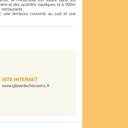
amis, la Ritournelle est située dans les
ère et des activités nautiques et à 300m
 restaurants.
ec une terrasse couverte au sud et une
SITE INTERNET
www.giteardecheruoms.fr