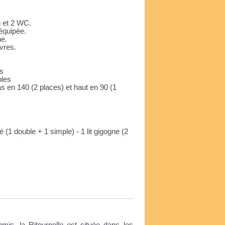
u et 2 WC.
équipée.
ne.
ivres.
es
ples
s en 140 (2 places) et haut en 90 (1
sé (1 double + 1 simple) - 1 lit gigogne (2
e