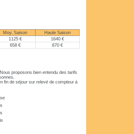
Moy. Saison
Haute Saison
1125 €
1640 €
658 €
870 €
. Nous proposons bien entendu des tarifs
rsonnes.
en fin de séjour sur relevé de compteur à
use
us
us
is