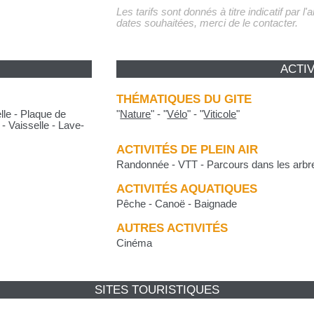
Les tarifs sont donnés à titre indicatif par l
dates souhaitées, merci de le contacter.
ACTIV
THÉMATIQUES DU GITE
lle - Plaque de
"
Nature
"
-
"
Vélo
"
-
"
Viticole
"
- Vaisselle - Lave-
ACTIVITÉS DE PLEIN AIR
Randonnée - VTT - Parcours dans les arbr
ACTIVITÉS AQUATIQUES
Pêche - Canoë - Baignade
AUTRES ACTIVITÉS
Cinéma
SITES TOURISTIQUES