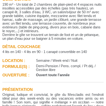
190 m² - Un total de 2 chambres de plain-pied et 4 espaces nuits
insolites accessibles par des échelles (pas très hautes), un
canapé-lit, 3 salles d'eau, 3 WC, un salon/séjour de 50 m² avec
grande tablée, cuisine équipée, mezzanine avec filet tendu et
hamac, salle de massage, un jardin clôturé, une grande terrasse
avec un filet tendu, une terrasse couverte, de nombreux jeux
extérieurs (table de ping-pong, divers jeux en bois, cabane dans
le noyer,...) et intérieurs.
Derrière le gîte se trouvent un terrain de foot et un de pétanque,
un plan d'eau pour se baigner à 5 minutes en voiture.
DÉTAIL COUCHAGE
4 lits en 140 - 4 lits en 90 - 1 canapé convertible en 140
LOCATION :
Semaine / Week-end / Nuit
FORMULE(S) :
Demi-Pension / Pens. compl. / Pt déj. /
Gestion libre
OUVERTURE :
Ouvert toute l'année
PRÉSENTATION
Original, ludique et convivial, le gîte du Mescladis est l’endroit
idéal pour des week-ends ou des vacances entre amis ou en
famille ! Son nom, qui signifie « mélange » en occitan — notre
belle langue régionale — reflète parfaitement l’esprit du lieu : deux