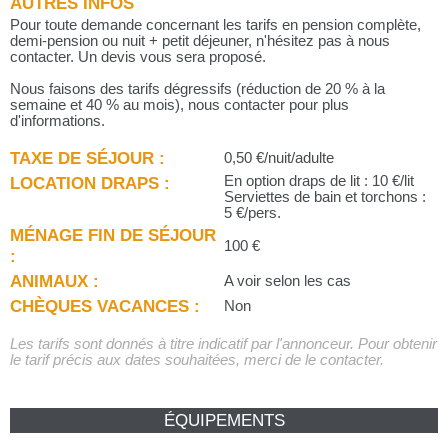
AUTRES INFOS
Pour toute demande concernant les tarifs en pension complète,
demi-pension ou nuit + petit déjeuner, n'hésitez pas à nous
contacter. Un devis vous sera proposé.
Nous faisons des tarifs dégressifs (réduction de 20 % à la
semaine et 40 % au mois), nous contacter pour plus
d'informations.
TAXE DE SÉJOUR :
0,50 €/nuit/adulte
LOCATION DRAPS :
En option draps de lit : 10 €/lit
Serviettes de bain et torchons :
5 €/pers.
MÉNAGE FIN DE SÉJOUR
100 €
:
ANIMAUX :
A voir selon les cas
CHÈQUES VACANCES :
Non
Les tarifs sont donnés à titre indicatif par l'annonceur. Pour obtenir
le tarif précis aux dates souhaitées, merci de le contacter.
ÉQUIPEMENTS