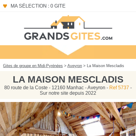
Panneau de gestion des cookies
MA SÉLECTION : 0 GITE
Gites de groupe en Midi-Pyrénées
>
Aveyron
> La Maison Mescladis
LA MAISON MESCLADIS
80 route de la Coste - 12160 Manhac - Aveyron -
Ref 5737
-
Sur notre site depuis 2022