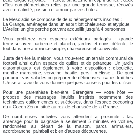
gîtes complémentaires reliés par une grande terrasse, rénovés
avec créativité, passion et amour par vos hôtes.
Le Mescladis se compose de deux hébergements insolites :
La Grange, aménagée dans un esprit loft chaleureux et atypique,
L’Atelier, un gîte perché pouvant accueillir jusqu’à 4 personnes.
Vous profiterez des espaces extérieurs partagés : grande
terrasse avec barbecue et plancha, jardins et coins détente, le
tout dans une ambiance simple, chaleureuse et conviviale.
Juste derrière la maison, vous trouverez un terrain communal de
football ainsi qu’un espace de quilles et de pétanque. Un jardin
d’aromatiques est également à votre disposition : ciboulette,
menthe marocaine, verveine, basilic, persil, mélisse… De quoi
parfumer vos salades ou préparer de délicieuses tisanes fraîches
! Je serai ravie de vous donner quelques conseils pour les utiliser.
Pour une parenthèse bien-être, Bérengère — votre hôte —
propose des massages intuitifs inspirés notamment des
techniques californiennes et suédoises, dans l’espace cocooning
du « Cocon Zen », situé au rez-de-chaussée de la Grange.
De nombreuses activités vous attendent à proximité : lac
aménagé pour la baignade à seulement 5 minutes en voiture,
randonnées au départ de la maison, parcs animaliers,
accrobranche, paintball et bien d’autres découvertes.