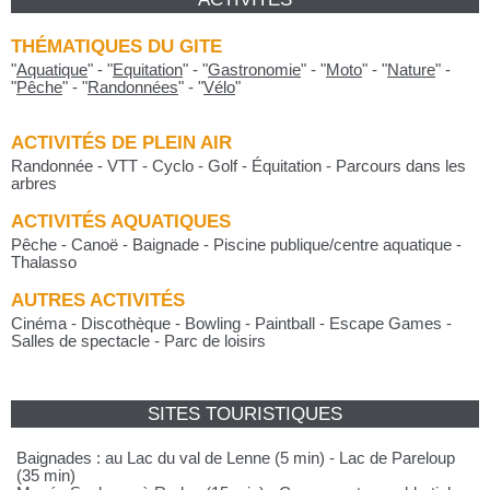
THÉMATIQUES DU GITE
"
Aquatique
"
-
"
Equitation
"
-
"
Gastronomie
"
-
"
Moto
"
-
"
Nature
"
-
"
Pêche
"
-
"
Randonnées
"
-
"
Vélo
"
ACTIVITÉS DE PLEIN AIR
Randonnée - VTT - Cyclo - Golf - Équitation - Parcours dans les
arbres
ACTIVITÉS AQUATIQUES
Pêche - Canoë - Baignade - Piscine publique/centre aquatique -
Thalasso
AUTRES ACTIVITÉS
Cinéma - Discothèque - Bowling - Paintball - Escape Games -
Salles de spectacle - Parc de loisirs
SITES TOURISTIQUES
Baignades : au Lac du val de Lenne (5 min) - Lac de Pareloup
(35 min)