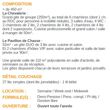
COMPOSITION
+ de 450 m²
La Chevalerie
:
Grand gite de groupe (250m²), au total de 6 chambres (dont 1 ch.
au RDC pour personne à mobilité réduite), 3 salles d'eau, 4 WC :
2 chambres de 2 lits, 2 chambres de 4 lits, 2 chambres de 4 lits
dont 2 superposés. Cuisine professionnelle et grand salon / salle
à manger de 50m².
Le Pavillon de Chasse
:
52m² - un gîte DUO de 3 lits avec cuisine et salon.
Et 2 chambres d’hôtes VIP avec salon particulier et salle de bain
privée sur 90m².
Une grande salle de 110 m² polyvalente en salle d’activité, de
séminaire ou de réception.
Les gîtes disposent chacun de leurs terrasses et jardins privatifs.
DÉTAIL COUCHAGE
27 lits simples (dont lits jumelables) - 1 lit bébé
LOCATION :
Semaine / Week-end / Midweek
FORMULE(S) :
Demi-Pension / Pens. compl. / Pt déj. /
Gestion libre
OUVERTURE :
Ouvert toute l'année