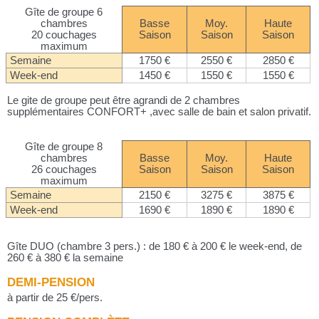
Gîte de groupe 6
chambres
Basse
Moy.
Haute
20 couchages
Saison
Saison
Saison
maximum
Semaine
1750 €
2550 €
2850 €
Week-end
1450 €
1550 €
1550 €
Le gite de groupe peut être agrandi de 2 chambres
supplémentaires CONFORT+ ,avec salle de bain et salon privatif.
Gîte de groupe 8
chambres
Basse
Moy.
Haute
26 couchages
Saison
Saison
Saison
maximum
Semaine
2150 €
3275 €
3875 €
Week-end
1690 €
1890 €
1890 €
Gîte DUO (chambre 3 pers.) : de 180 € à 200 € le week-end, de
260 € à 380 € la semaine
DEMI-PENSION
à partir de 25 €/pers.