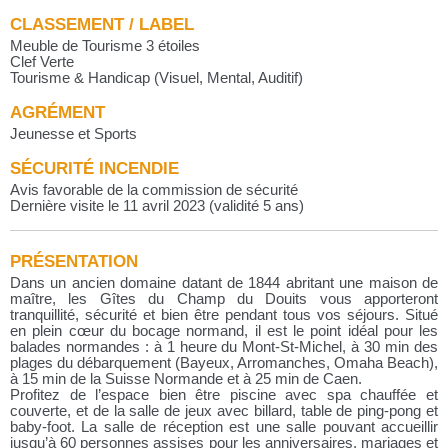
CLASSEMENT / LABEL
Meuble de Tourisme 3 étoiles
Clef Verte
Tourisme & Handicap (Visuel, Mental, Auditif)
AGRÉMENT
Jeunesse et Sports
SÉCURITÉ INCENDIE
Avis favorable de la commission de sécurité
Dernière visite le 11 avril 2023 (validité 5 ans)
PRÉSENTATION
Dans un ancien domaine datant de 1844 abritant une maison de
maître, les Gîtes du Champ du Douits vous apporteront
tranquillité, sécurité et bien être pendant tous vos séjours. Situé
en plein cœur du bocage normand, il est le point idéal pour les
balades normandes : à 1 heure du Mont-St-Michel, à 30 min des
plages du débarquement (Bayeux, Arromanches, Omaha Beach),
à 15 min de la Suisse Normande et à 25 min de Caen.
Profitez de l’espace bien être piscine avec spa chauffée et
couverte, et de la salle de jeux avec billard, table de ping-pong et
baby-foot. La salle de réception est une salle pouvant accueillir
jusqu’à 60 personnes assises pour les anniversaires, mariages et