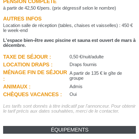
PENSION COMPLÈTE
à partir de 42,50 €/pers. (prix dégressif selon le nombre)
AUTRES INFOS
Location salle de réception (tables, chaises et vaisselles) : 450 €
le week-end
L'espace bien-être avec piscine et sauna est ouvert de mars à
décembre.
TAXE DE SÉJOUR :
0,50 €/nuit/adulte
LOCATION DRAPS :
Draps fournis
MÉNAGE FIN DE SÉJOUR
A partir de 135 € le gîte de
:
groupe
ANIMAUX :
Admis
CHÈQUES VACANCES :
Oui
Les tarifs sont donnés à titre indicatif par l'annonceur. Pour obtenir
le tarif précis aux dates souhaitées, merci de le contacter.
ÉQUIPEMENTS