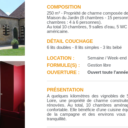
COMPOSITION
250 m² - Propriété de charme composée de 2
Maison du Jardin (8 chambres - 15 personn
chambres : 4 à 6 personnes).
Au total 10 chambres, 9 salles d'eau, 5 WC
américaine.
DÉTAIL COUCHAGE
6 lits doubles - 8 lits simples - 3 lits bébé
LOCATION :
Semaine / Week-end
FORMULE(S) :
Gestion libre
OUVERTURE :
Ouvert toute l'anné
PRÉSENTATION
A quelques kilomètres des vignobles de S
Loire, une propriété de charme constru
rénovées. Au total, 10 chambres aména
confortable. Elle bénéficie d'une cuisine éq
de la campagne et des environs vous g
tranquillité.