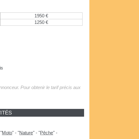
1950 €
1250 €
is
'annonceur. Pour obtenir le tarif précis aux
ITÉS
-
"
Moto
"
-
"
Nature
"
-
"
Pêche
"
-