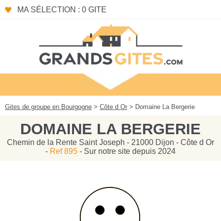
Panneau de gestion des cookies
MA SÉLECTION : 0 GITE
Gites de groupe en Bourgogne
>
Côte d Or
> Domaine La Bergerie
DOMAINE LA BERGERIE
Chemin de la Rente Saint Joseph - 21000 Dijon - Côte d Or
-
Ref 895
- Sur notre site depuis 2024