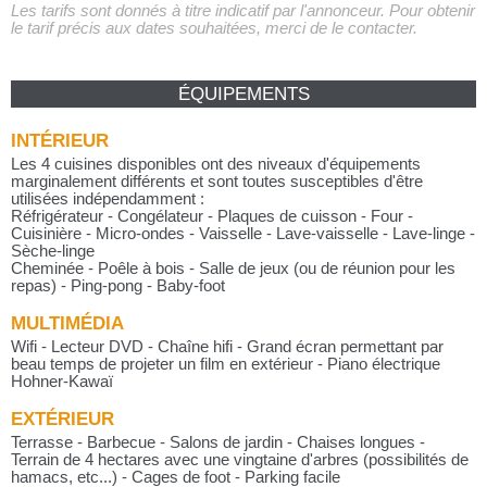
Les tarifs sont donnés à titre indicatif par l'annonceur. Pour obtenir
le tarif précis aux dates souhaitées, merci de le contacter.
ÉQUIPEMENTS
INTÉRIEUR
Les 4 cuisines disponibles ont des niveaux d'équipements
marginalement différents et sont toutes susceptibles d'être
utilisées indépendamment :
Réfrigérateur - Congélateur - Plaques de cuisson - Four -
Cuisinière - Micro-ondes - Vaisselle - Lave-vaisselle - Lave-linge -
Sèche-linge
Cheminée - Poêle à bois - Salle de jeux (ou de réunion pour les
repas) - Ping-pong - Baby-foot
MULTIMÉDIA
Wifi - Lecteur DVD - Chaîne hifi - Grand écran permettant par
beau temps de projeter un film en extérieur - Piano électrique
Hohner-Kawaï
EXTÉRIEUR
Terrasse - Barbecue - Salons de jardin - Chaises longues -
Terrain de 4 hectares avec une vingtaine d'arbres (possibilités de
hamacs, etc...) - Cages de foot - Parking facile