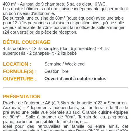
400 m² - Au total de 9 chambres, 5 salles d'eau, 6 WC.
Les quatre bâtiments ont une cuisine indépendante qui permettent
un bon niveau d'autonomie.
De surcroît, une cuisine de 80m² (toute équipée) avec une table
pour 12 à 16 personnes est mise à disposition ainsi qu'une salle
de jeux attenante de 70m² pouvant faire office de salle à manger
(24 couverts) ou de pièce de réception.
DÉTAIL COUCHAGE
4 lits doubles - 12 lits simples (dont 6 jumelables) - 4 lits
superposés - 2 canapés-lit - 2 lits bébé
LOCATION :
Semaine / Week-end
FORMULE(S) :
Gestion libre
OUVERTURE :
Ouvert d'avril à octobre inclus
PRÉSENTATION
Proche de l’autoroute A6 (à 7,5km de la sortie n°23 « Semur-en-
Auxois ») – 4 logements indépendants, sur un terrain de 4ha de
pré avec une belle vue orientée au sud. Grande cuisine équipée
de 80m² – Salle à manger de 70m². Terrain de jeu, ping-pong,
piano, barbecue, possibilité de méchoui, etc...
Idéal pour des retrouvailles en famille ou entre amis, cet