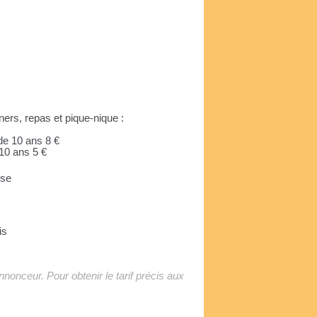
uners, repas et pique-nique :
de 10 ans 8 €
 10 ans 5 €
use
is
'annonceur. Pour obtenir le tarif précis aux