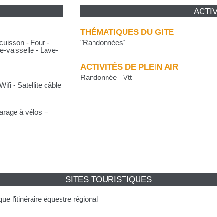
ACTIV
THÉMATIQUES DU GITE
cuisson - Four -
"
Randonnées
"
e-vaisselle - Lave-
ACTIVITÉS DE PLEIN AIR
Randonnée - Vtt
ifi - Satellite câble
Garage à vélos +
SITES TOURISTIQUES
ue l'itinéraire équestre régional