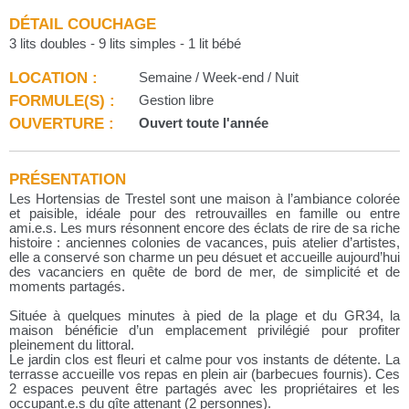
DÉTAIL COUCHAGE
3 lits doubles - 9 lits simples - 1 lit bébé
LOCATION :
Semaine / Week-end / Nuit
FORMULE(S) :
Gestion libre
OUVERTURE :
Ouvert toute l'année
PRÉSENTATION
Les Hortensias de Trestel sont une maison à l’ambiance colorée
et paisible, idéale pour des retrouvailles en famille ou entre
ami.e.s. Les murs résonnent encore des éclats de rire de sa riche
histoire : anciennes colonies de vacances, puis atelier d’artistes,
elle a conservé son charme un peu désuet et accueille aujourd’hui
des vacanciers en quête de bord de mer, de simplicité et de
moments partagés.
Située à quelques minutes à pied de la plage et du GR34, la
maison bénéficie d’un emplacement privilégié pour profiter
pleinement du littoral.
Le jardin clos est fleuri et calme pour vos instants de détente. La
terrasse accueille vos repas en plein air (barbecues fournis). Ces
2 espaces peuvent être partagés avec les propriétaires et les
occupant.e.s du gîte attenant (2 personnes).