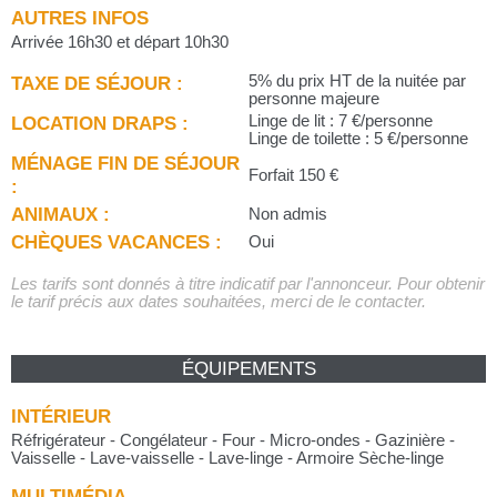
AUTRES INFOS
Arrivée 16h30 et départ 10h30
TAXE DE SÉJOUR :
5% du prix HT de la nuitée par
personne majeure
LOCATION DRAPS :
Linge de lit : 7 €/personne
Linge de toilette : 5 €/personne
MÉNAGE FIN DE SÉJOUR
Forfait 150 €
:
ANIMAUX :
Non admis
CHÈQUES VACANCES :
Oui
Les tarifs sont donnés à titre indicatif par l'annonceur. Pour obtenir
le tarif précis aux dates souhaitées, merci de le contacter.
ÉQUIPEMENTS
INTÉRIEUR
Réfrigérateur - Congélateur - Four - Micro-ondes - Gazinière -
Vaisselle - Lave-vaisselle - Lave-linge - Armoire Sèche-linge
MULTIMÉDIA