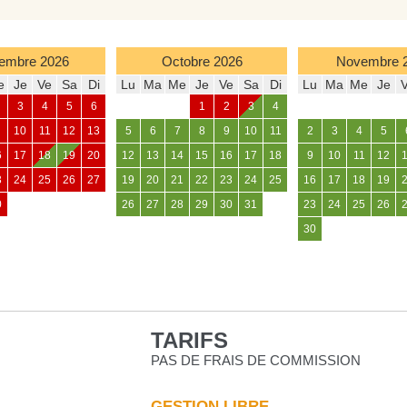
embre
2026
Octobre
2026
Novembre
e
Je
Ve
Sa
Di
Lu
Ma
Me
Je
Ve
Sa
Di
Lu
Ma
Me
Je
3
4
5
6
1
2
3
4
10
11
12
13
5
6
7
8
9
10
11
2
3
4
5
6
17
18
19
20
12
13
14
15
16
17
18
9
10
11
12
3
24
25
26
27
19
20
21
22
23
24
25
16
17
18
19
0
26
27
28
29
30
31
23
24
25
26
30
TARIFS
PAS DE FRAIS DE COMMISSION
GESTION LIBRE