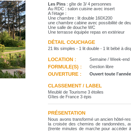
Les Pins
: gîte de 3/ 4 personnes
Au RDC : salon cuisine avec insert
A l’étage :
Une chambre : lit double 160X200
une chambre cabine avec possibilité de d
Une salle de douche WC
Une terrasse équipée repas en extérieur
DÉTAIL COUCHAGE
21 lits simples - 1 lit double - 1 lit bébé à di
LOCATION :
Semaine / Week-end
FORMULE(S) :
Gestion libre
OUVERTURE :
Ouvert toute l'anné
CLASSEMENT / LABEL
Meublé de Tourisme 3 étoiles
Gîtes de France 3 épis
PRÉSENTATION
Nous avons transformé un ancien hôtel-rest
la croisée des chemins de randonnées, 
(trente minutes de marche pour accéder à 