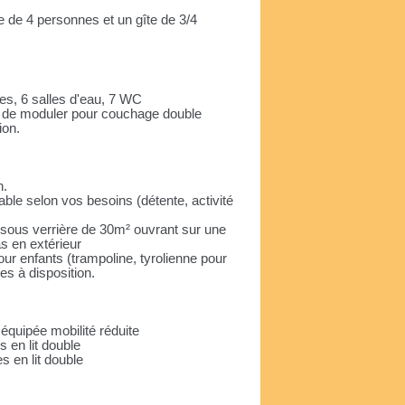
te de 4 personnes et un gîte de 3/4
es, 6 salles d'eau, 7 WC
ité de moduler pour couchage double
ion.
n.
le selon vos besoins (détente, activité
 sous verrière de 30m² ouvrant sur une
s en extérieur
our enfants (trampoline, tyrolienne pour
es à disposition.
quipée mobilité réduite
 en lit double
 en lit double