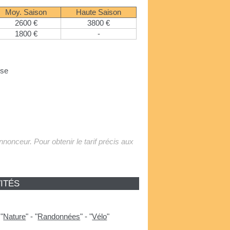
Moy. Saison
Haute Saison
2600 €
3800 €
1800 €
-
use
'annonceur. Pour obtenir le tarif précis aux
ITÉS
-
"
Nature
"
-
"
Randonnées
"
-
"
Vélo
"