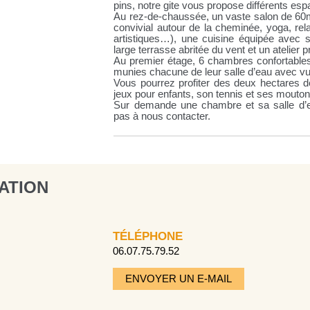
pins, notre gite vous propose différents esp
Au rez-de-chaussée, un vaste salon de 60m
convivial autour de la cheminée, yoga, rela
artistiques…), une cuisine équipée avec 
large terrasse abritée du vent et un atelier pr
Au premier étage, 6 chambres confortables 
munies chacune de leur salle d’eau avec vue 
Vous pourrez profiter des deux hectares de
jeux pour enfants, son tennis et ses mouto
Sur demande une chambre et sa salle d’e
pas à nous contacter.
ATION
TÉLÉPHONE
06.07.75.79.52
ENVOYER UN E-MAIL