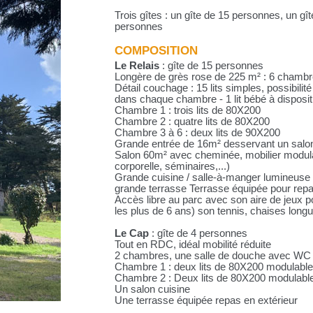
Trois gîtes : un gîte de 15 personnes, un gî
personnes
COMPOSITION
Le Relais
: gîte de 15 personnes
Longère de grès rose de 225 m² : 6 chambr
Détail couchage : 15 lits simples, possibil
dans chaque chambre - 1 lit bébé à disposit
Chambre 1 : trois lits de 80X200
Chambre 2 : quatre lits de 80X200
Chambre 3 à 6 : deux lits de 90X200
Grande entrée de 16m² desservant un salo
Salon 60m² avec cheminée, mobilier modulab
corporelle, séminaires,...)
Grande cuisine / salle-à-manger lumineuse
grande terrasse Terrasse équipée pour repa
Accès libre au parc avec son aire de jeux p
les plus de 6 ans) son tennis, chaises longu
Le Cap
: gîte de 4 personnes
Tout en RDC, idéal mobilité réduite
2 chambres, une salle de douche avec WC é
Chambre 1 : deux lits de 80X200 modulables
Chambre 2 : Deux lits de 80X200 modulables
Un salon cuisine
Une terrasse équipée repas en extérieur