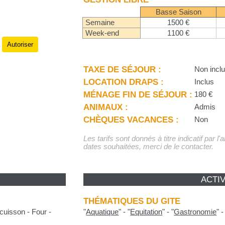
Basse Saison
Semaine
1500 €
Week-end
1100 €
Autoriser
.
TAXE DE SÉJOUR :
Non incl
LOCATION DRAPS :
Inclus
MÉNAGE FIN DE SÉJOUR :
180 €
ANIMAUX :
Admis
CHÈQUES VACANCES :
Non
Les tarifs sont donnés à titre indicatif par l
dates souhaitées, merci de le contacter.
ACTIV
THÉMATIQUES DU GITE
cuisson - Four -
"
Aquatique
"
-
"
Equitation
"
-
"
Gastronomie
"