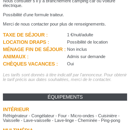
Nous consulter s'il y a branchement camping car ou voiture
électrique.
Possibilité d'une formule traiteur.
Merci de nous contacter pour plus de renseignements.
TAXE DE SÉJOUR :
1 €/nuit/adulte
LOCATION DRAPS :
Possibilité de location
MÉNAGE FIN DE SÉJOUR :
Non inclus
ANIMAUX :
Admis sur demande
CHÈQUES VACANCES :
Oui
Les tarifs sont donnés à titre indicatif par l'annonceur. Pour obtenir
le tarif précis aux dates souhaitées, merci de le contacter.
ÉQUIPEMENTS
INTÉRIEUR
Réfrigérateur - Congélateur - Four - Micro-ondes - Cuisinière -
Vaisselle - Lave-vaisselle - Lave-linge - Cheminée - Ping-pong