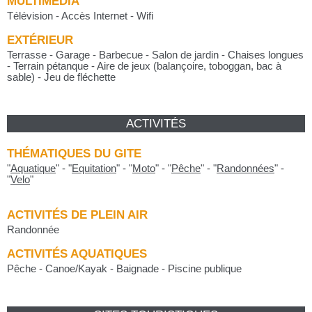
MULTIMÉDIA
Télévision - Accès Internet - Wifi
EXTÉRIEUR
Terrasse - Garage - Barbecue - Salon de jardin - Chaises longues
- Terrain pétanque - Aire de jeux (balançoire, toboggan, bac à
sable) - Jeu de fléchette
ACTIVITÉS
THÉMATIQUES DU GITE
"
Aquatique
"
-
"
Equitation
"
-
"
Moto
"
-
"
Pêche
"
-
"
Randonnées
"
-
"
Velo
"
ACTIVITÉS DE PLEIN AIR
Randonnée
ACTIVITÉS AQUATIQUES
Pêche - Canoe/Kayak - Baignade - Piscine publique