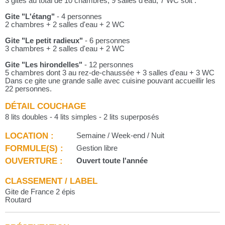
3 gites au total de 10 chambres, 9 salles d'eau, 7 WC soit :
Gite "L'étang"
- 4 personnes
2 chambres + 2 salles d'eau + 2 WC
Gite "Le petit radieux"
- 6 personnes
3 chambres + 2 salles d'eau + 2 WC
Gite "Les hirondelles"
- 12 personnes
5 chambres dont 3 au rez-de-chaussée + 3 salles d'eau + 3 WC
Dans ce gite une grande salle avec cuisine pouvant accueillir les
22 personnes.
DÉTAIL COUCHAGE
8 lits doubles - 4 lits simples - 2 lits superposés
LOCATION :
Semaine / Week-end / Nuit
FORMULE(S) :
Gestion libre
OUVERTURE :
Ouvert toute l'année
CLASSEMENT / LABEL
Gite de France 2 épis
Routard