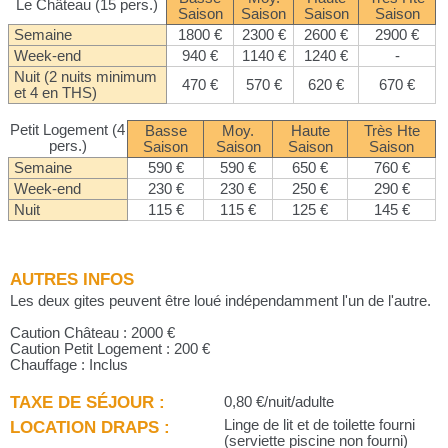
Le Château (15 pers.)
Saison
Saison
Saison
Saison
Semaine
1800 €
2300 €
2600 €
2900 €
Week-end
940 €
1140 €
1240 €
-
Nuit (2 nuits minimum
470 €
570 €
620 €
670 €
et 4 en THS)
Petit Logement (4
Basse
Moy.
Haute
Très Hte
pers.)
Saison
Saison
Saison
Saison
Semaine
590 €
590 €
650 €
760 €
Week-end
230 €
230 €
250 €
290 €
Nuit
115 €
115 €
125 €
145 €
AUTRES INFOS
Les deux gites peuvent être loué indépendamment l'un de l'autre.
Caution Château : 2000 €
Caution Petit Logement : 200 €
Chauffage : Inclus
TAXE DE SÉJOUR :
0,80 €/nuit/adulte
LOCATION DRAPS :
Linge de lit et de toilette fourni
(serviette piscine non fourni)