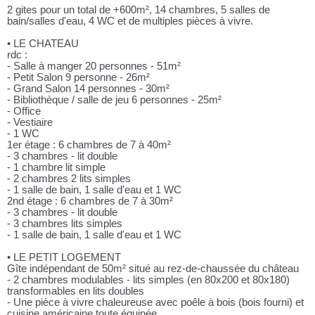
2 gites pour un total de +600m², 14 chambres, 5 salles de
bain/salles d'eau, 4 WC et de multiples pièces à vivre.
• LE CHATEAU
rdc :
- Salle à manger 20 personnes - 51m²
- Petit Salon 9 personne - 26m²
- Grand Salon 14 personnes - 30m²
- Bibliothèque / salle de jeu 6 personnes - 25m²
- Office
- Vestiaire
- 1 WC
1er étage : 6 chambres de 7 à 40m²
- 3 chambres - lit double
- 1 chambre lit simple
- 2 chambres 2 lits simples
- 1 salle de bain, 1 salle d'eau et 1 WC
2nd étage : 6 chambres de 7 à 30m²
- 3 chambres - lit double
- 3 chambres lits simples
- 1 salle de bain, 1 salle d'eau et 1 WC
• LE PETIT LOGEMENT
Gîte indépendant de 50m² situé au rez-de-chaussée du château
- 2 chambres modulables - lits simples (en 80x200 et 80x180)
transformables en lits doubles
- Une pièce à vivre chaleureuse avec poêle à bois (bois fourni) et
cuisine américaine toute équipée