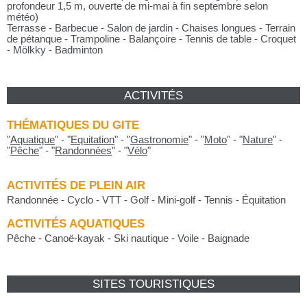
profondeur 1,5 m, ouverte de mi-mai à fin septembre selon
météo)
Terrasse - Barbecue - Salon de jardin - Chaises longues - Terrain
de pétanque - Trampoline - Balançoire - Tennis de table - Croquet
- Mölkky - Badminton
ACTIVITÉS
THÉMATIQUES DU GITE
"
Aquatique
"
-
"
Equitation
"
-
"
Gastronomie
"
-
"
Moto
"
-
"
Nature
"
-
"
Pêche
"
-
"
Randonnées
"
-
"
Vélo
"
ACTIVITÉS DE PLEIN AIR
Randonnée - Cyclo - VTT - Golf - Mini-golf - Tennis - Équitation
ACTIVITÉS AQUATIQUES
Pêche - Canoë-kayak - Ski nautique - Voile - Baignade
SITES TOURISTIQUES