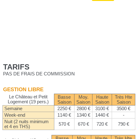
TARIFS
PAS DE FRAIS DE COMMISSION
GESTION LIBRE
Le Château et Petit
Basse
Moy.
Haute
Très Hte
Logement (19 pers.)
Saison
Saison
Saison
Saison
Semaine
2250 €
2800 €
3100 €
3500 €
Week-end
1140 €
1340 €
1440 €
-
Nuit (2 nuits minimum
570 €
670 €
720 €
790 €
et 4 en THS)
Basse
Moy.
Haute
Très Hte