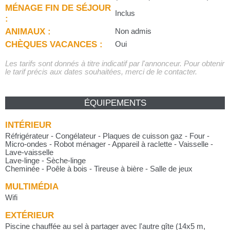
MÉNAGE FIN DE SÉJOUR
Inclus
:
ANIMAUX :
Non admis
CHÈQUES VACANCES :
Oui
Les tarifs sont donnés à titre indicatif par l'annonceur. Pour obtenir
le tarif précis aux dates souhaitées, merci de le contacter.
ÉQUIPEMENTS
INTÉRIEUR
Réfrigérateur - Congélateur - Plaques de cuisson gaz - Four -
Micro-ondes - Robot ménager - Appareil à raclette - Vaisselle -
Lave-vaisselle
Lave-linge - Sèche-linge
Cheminée - Poêle à bois - Tireuse à bière - Salle de jeux
MULTIMÉDIA
Wifi
EXTÉRIEUR
Piscine chauffée au sel à partager avec l'autre gîte (14x5 m,