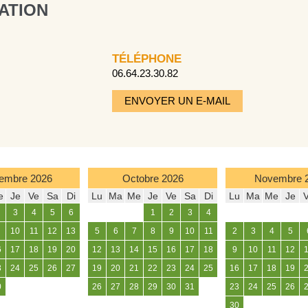
ATION
TÉLÉPHONE
06.64.23.30.82
ENVOYER UN E-MAIL
embre
2026
Octobre
2026
Novembre
e
Je
Ve
Sa
Di
Lu
Ma
Me
Je
Ve
Sa
Di
Lu
Ma
Me
Je
3
4
5
6
1
2
3
4
10
11
12
13
5
6
7
8
9
10
11
2
3
4
5
6
17
18
19
20
12
13
14
15
16
17
18
9
10
11
12
3
24
25
26
27
19
20
21
22
23
24
25
16
17
18
19
0
26
27
28
29
30
31
23
24
25
26
30