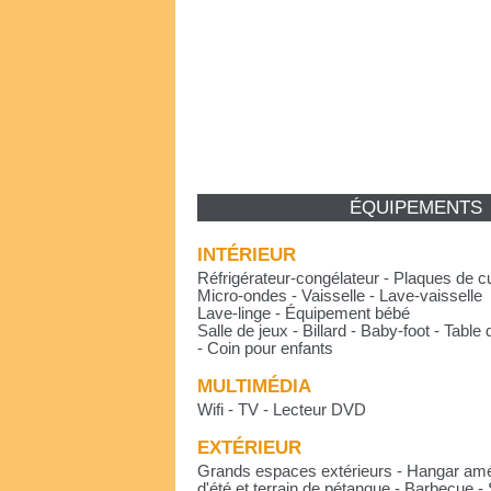
ÉQUIPEMENTS
INTÉRIEUR
Réfrigérateur-congélateur - Plaques de cu
Micro-ondes - Vaisselle - Lave-vaisselle
Lave-linge - Équipement bébé
Salle de jeux - Billard - Baby-foot - Table
- Coin pour enfants
MULTIMÉDIA
Wifi - TV - Lecteur DVD
EXTÉRIEUR
Grands espaces extérieurs - Hangar am
d'été et terrain de pétanque - Barbecue - 