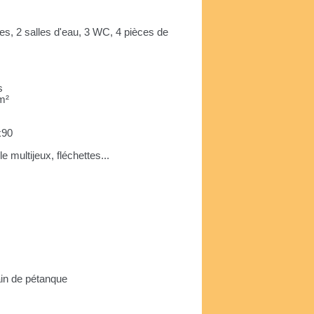
es, 2 salles d'eau, 3 WC, 4 pièces de
s
 m²
x90
e multijeux, fléchettes...
ain de pétanque