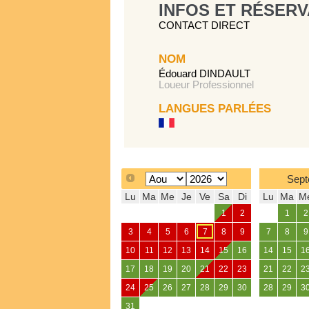
INFOS ET RÉSERV
CONTACT DIRECT
NOM
Édouard DINDAULT
Loueur Professionnel
LANGUES PARLÉES
Sept
Lu
Ma
Me
Je
Ve
Sa
Di
Lu
Ma
M
1
2
1
2
3
4
5
6
7
8
9
7
8
9
10
11
12
13
14
15
16
14
15
1
17
18
19
20
21
22
23
21
22
2
24
25
26
27
28
29
30
28
29
3
31