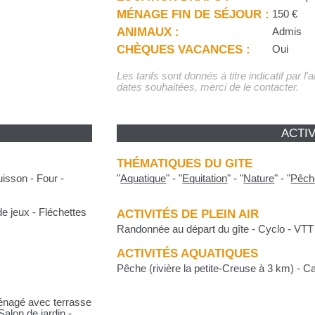
MÉNAGE FIN DE SÉJOUR :
150 €
ANIMAUX :
Admis
CHÈQUES VACANCES :
Oui
Les tarifs sont donnés à titre indicatif par l
dates souhaitées, merci de le contacter.
ACTIV
THÉMATIQUES DU GITE
isson - Four -
"
Aquatique
"
-
"
Equitation
"
-
"
Nature
"
-
"
Pêch
 de jeux - Fléchettes
ACTIVITÉS DE PLEIN AIR
Randonnée au départ du gîte - Cyclo - VTT 
ACTIVITÉS AQUATIQUES
Pêche (rivière la petite-Creuse à 3 km) - 
énagé avec terrasse
Salon de jardin -