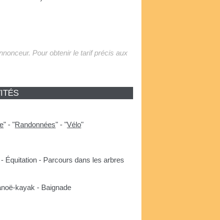
'annonceur. Pour obtenir le tarif précis aux
ITÉS
e
"
-
"
Randonnées
"
-
"
Vélo
"
- Équitation - Parcours dans les arbres
Canoë-kayak - Baignade