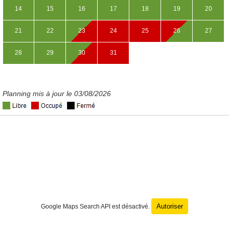
14
15
16
17
18
19
20
21
22
23
24
25
26
27
28
29
30
31
Planning mis à jour le 03/08/2026
Autoriser
Google Maps Search API est désactivé.