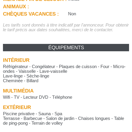
ANIMAUX :
CHÈQUES VACANCES :
Non
Les tarifs sont donnés à titre indicatif par l'annonceur. Pour obtenir
le tarif précis aux dates souhaitées, merci de le contacter.
ÉQUIPEMENTS
INTÉRIEUR
Réfrigérateur - Congélateur - Plaques de cuisson - Four - Micro-
ondes - Vaisselle - Lave-vaisselle
Lave-linge - Sèche-linge
Cheminée - Billard
MULTIMÉDIA
Wifi - TV - Lecteur DVD - Téléphone
EXTÉRIEUR
Piscine privative - Sauna - Spa
Terrasse - Barbecue - Salon de jardin - Chaises longues - Table
de ping-pong - Terrain de volley