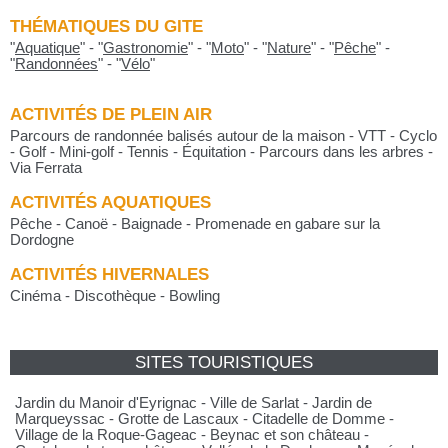
THÉMATIQUES DU GITE
"
Aquatique
"
-
"
Gastronomie
"
-
"
Moto
"
-
"
Nature
"
-
"
Pêche
"
-
"
Randonnées
"
-
"
Vélo
"
ACTIVITÉS DE PLEIN AIR
Parcours de randonnée balisés autour de la maison - VTT - Cyclo
- Golf - Mini-golf - Tennis - Équitation - Parcours dans les arbres -
Via Ferrata
ACTIVITÉS AQUATIQUES
Pêche - Canoë - Baignade - Promenade en gabare sur la
Dordogne
ACTIVITÉS HIVERNALES
Cinéma - Discothèque - Bowling
SITES TOURISTIQUES
Jardin du Manoir d'Eyrignac - Ville de Sarlat - Jardin de
Marqueyssac - Grotte de Lascaux - Citadelle de Domme -
Village de la Roque-Gageac - Beynac et son château -