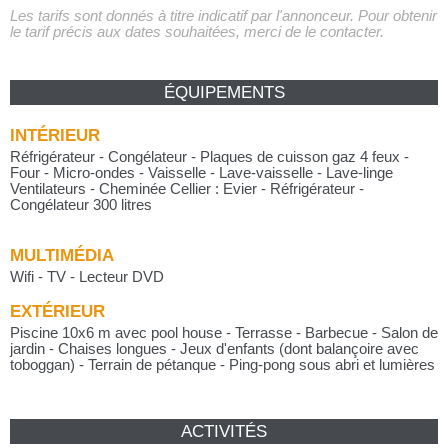
Les tarifs sont donnés à titre indicatif par l'annonceur. Pour obtenir
le tarif précis aux dates souhaitées, merci de le contacter.
ÉQUIPEMENTS
INTÉRIEUR
Réfrigérateur - Congélateur - Plaques de cuisson gaz 4 feux -
Four - Micro-ondes - Vaisselle - Lave-vaisselle - Lave-linge
Ventilateurs - Cheminée Cellier : Evier - Réfrigérateur -
Congélateur 300 litres
MULTIMÉDIA
Wifi - TV - Lecteur DVD
EXTÉRIEUR
Piscine 10x6 m avec pool house - Terrasse - Barbecue - Salon de
jardin - Chaises longues - Jeux d'enfants (dont balançoire avec
toboggan) - Terrain de pétanque - Ping-pong sous abri et lumières
ACTIVITÉS