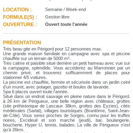
LOCATION :
Semaine / Week-end
FORMULE(S) :
Gestion libre
OUVERTURE :
Ouvert toute l'année
PRÉSENTATION
Très beau gite en Périgord pour 12 personnes max.
Une grande maison familiale en campagne avec spa et piscine
chauffée sur un terrain de 5000 m².
Très calme et paisible situé derrière un petit hameau avec vue sur
la campagne, splendide. Vous accéderez au Marronnier par un
chemin privé, et trouverez suffisamment de places pour
stationner 4/5 voitures.
La piscine est chauffée, fermée et sécurisée dans un jardin ceint
d'un muret, avec potager, gazebo et boules de lavande.
Spa 6 places ouvert toute l'année.
Situé dans un endroit sauvage en pleine nature dans le Périgord,
à 26 km de Périgueux, une belle région avec châteaux, grottes
(site préhistorique de Lascaux 38km, grottes des Eyzies), cités
médiévales (Sarlat), villages touristiques (Brantôme, Saint-Jean-
de-Côle). Vous serez proches de Sorges, connu pour les truffes
noires, Excideuil et son marché (jeudi), bar, boulangerie,
boucherie, Hyper U, tennis, balades. La ville de Périgueux n'est
qu'à 26km.