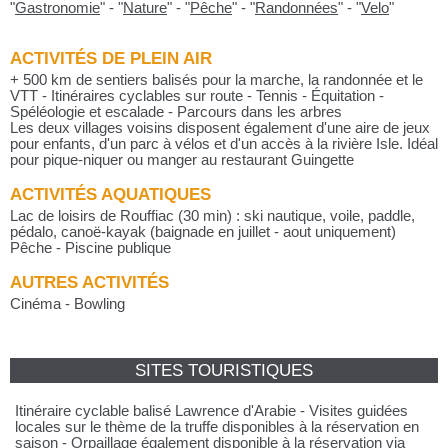
"
Gastronomie
"
-
"
Nature
"
-
"
Pêche
"
-
"
Randonnées
"
-
"
Velo
"
ACTIVITÉS DE PLEIN AIR
+ 500 km de sentiers balisés pour la marche, la randonnée et le
VTT - Itinéraires cyclables sur route - Tennis - Équitation -
Spéléologie et escalade - Parcours dans les arbres
Les deux villages voisins disposent également d'une aire de jeux
pour enfants, d'un parc à vélos et d'un accès à la rivière Isle. Idéal
pour pique-niquer ou manger au restaurant Guingette
ACTIVITÉS AQUATIQUES
Lac de loisirs de Rouffiac (30 min) : ski nautique, voile, paddle,
pédalo, canoë-kayak (baignade en juillet - aout uniquement)
Pêche - Piscine publique
AUTRES ACTIVITÉS
Cinéma - Bowling
SITES TOURISTIQUES
Itinéraire cyclable balisé Lawrence d'Arabie - Visites guidées
locales sur le thème de la truffe disponibles à la réservation en
saison - Orpaillage également disponible à la réservation via