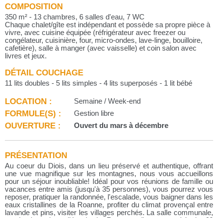
COMPOSITION
350 m² - 13 chambres, 6 salles d'eau, 7 WC
Chaque chalet/gîte est indépendant et possède sa propre pièce à
vivre, avec cuisine équipée (réfrigérateur avec freezer ou
congélateur, cuisinière, four, micro-ondes, lave-linge, bouilloire,
cafetière), salle à manger (avec vaisselle) et coin salon avec
livres et jeux.
DÉTAIL COUCHAGE
11 lits doubles - 5 lits simples - 4 lits superposés - 1 lit bébé
LOCATION :
Semaine / Week-end
FORMULE(S) :
Gestion libre
OUVERTURE :
Ouvert du mars à décembre
PRÉSENTATION
Au coeur du Diois, dans un lieu préservé et authentique, offrant
une vue magnifique sur les montagnes, nous vous accueillons
pour un séjour inoubliable! Idéal pour vos réunions de famille ou
vacances entre amis (jusqu'à 35 personnes), vous pourrez vous
reposer, pratiquer la randonnée, l'escalade, vous baigner dans les
eaux cristallines de la Roanne, profiter du climat provençal entre
lavande et pins, visiter les villages perchés. La salle communale,