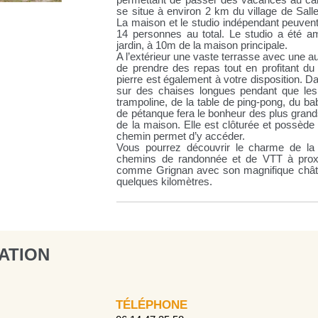
permettant de passer des vacances au cal
se situe à environ 2 km du village de Sall
La maison et le studio indépendant peuvent 
14 personnes au total. Le studio a été a
jardin, à 10m de la maison principale.
A l’extérieur une vaste terrasse avec une au
de prendre des repas tout en profitant d
pierre est également à votre disposition. D
sur des chaises longues pendant que les 
trampoline, de la table de ping-pong, du ba
de pétanque fera le bonheur des plus gran
de la maison. Elle est clôturée et possède
chemin permet d’y accéder.
Vous pourrez découvrir le charme de l
chemins de randonnée et de VTT à proxim
comme Grignan avec son magnifique château
quelques kilomètres.
ATION
TÉLÉPHONE