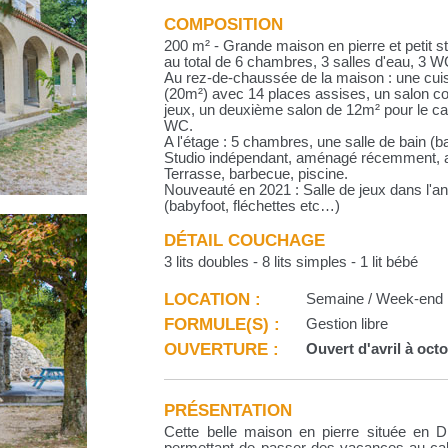
COMPOSITION
200 m² - Grande maison en pierre et petit s
au total de 6 chambres, 3 salles d'eau, 3 W
Au rez-de-chaussée de la maison : une cui
(20m²) avec 14 places assises, un salon c
jeux, un deuxième salon de 12m² pour le cal
WC.
A l'étage : 5 chambres, une salle de bain (b
Studio indépendant, aménagé récemment, av
Terrasse, barbecue, piscine.
Nouveauté en 2021 : Salle de jeux dans l'a
(babyfoot, fléchettes etc…)
DÉTAIL COUCHAGE
3 lits doubles - 8 lits simples - 1 lit bébé
LOCATION :
Semaine / Week-end
FORMULE(S) :
Gestion libre
OUVERTURE :
Ouvert d'avril à oct
PRÉSENTATION
Cette belle maison en pierre située en 