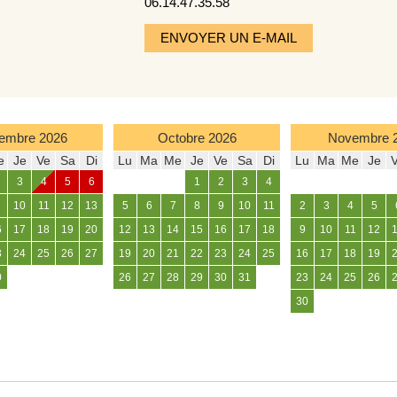
06.14.47.35.58
ENVOYER UN E-MAIL
embre
2026
Octobre
2026
Novembre
e
Je
Ve
Sa
Di
Lu
Ma
Me
Je
Ve
Sa
Di
Lu
Ma
Me
Je
3
4
5
6
1
2
3
4
10
11
12
13
5
6
7
8
9
10
11
2
3
4
5
6
17
18
19
20
12
13
14
15
16
17
18
9
10
11
12
3
24
25
26
27
19
20
21
22
23
24
25
16
17
18
19
0
26
27
28
29
30
31
23
24
25
26
30