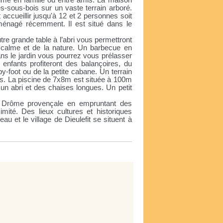
me en famille ou entre amis. La maison
es-sous-bois sur un vaste terrain arboré.
accueillir jusqu'à 12 et 2 personnes soit
ménagé récemment. Il est situé dans le
tre grande table à l’abri vous permettront
u calme et de la nature. Un barbecue en
ans le jardin vous pourrez vous prélasser
enfants profiteront des balançoires, du
by-foot ou de la petite cabane. Un terrain
ds. La piscine de 7x8m est située à 100m
 un abri et des chaises longues. Un petit
a Drôme provençale en empruntant des
ité. Des lieux cultures et historiques
 et le village de Dieulefit se situent à