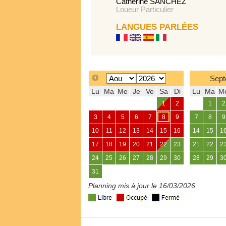
Catherine SANCHEZ
Loueur Particulier
LANGUES PARLÉES
Sept
Lu
Ma
Me
Je
Ve
Sa
Di
Lu
Ma
M
1
2
1
2
3
4
5
6
7
8
9
7
8
9
10
11
12
13
14
15
16
14
15
1
17
18
19
20
21
22
23
21
22
2
24
25
26
27
28
29
30
28
29
3
31
Planning mis à jour le 16/03/2026