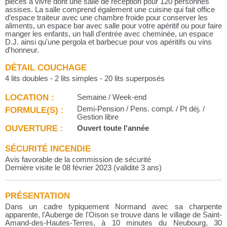
pièces à vivre dont une salle de réception pour 120 personnes
assises. La salle comprend également une cuisine qui fait office
d’espace traiteur avec une chambre froide pour conserver les
aliments, un espace bar avec salle pour votre apéritif ou pour faire
manger les enfants, un hall d’entrée avec cheminée, un espace
D.J. ainsi qu'une pergola et barbecue pour vos apéritifs ou vins
d'honneur.
DÉTAIL COUCHAGE
4 lits doubles - 2 lits simples - 20 lits superposés
LOCATION :
Semaine / Week-end
FORMULE(S) :
Demi-Pension / Pens. compl. / Pt déj. /
Gestion libre
OUVERTURE :
Ouvert toute l'année
SÉCURITÉ INCENDIE
Avis favorable de la commission de sécurité
Dernière visite le 08 février 2023 (validité 3 ans)
PRÉSENTATION
Dans un cadre typiquement Normand avec sa charpente
apparente, l'Auberge de l'Oison se trouve dans le village de Saint-
Amand-des-Hautes-Terres, à 10 minutes du Neubourg, 30