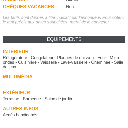
CHÈQUES VACANCES :
Non
Les tarifs sont donnés à titre indicatif par l'annonceur. Pour obtenir
le tarif précis aux dates souhaitées, merci de le contacter.
ÉQUIPEMENTS
INTÉRIEUR
Réfrigérateur - Congélateur - Plaques de cuisson - Four - Micro-
ondes - Cuisinière - Vaisselle - Lave-vaisselle - Cheminée - Salle
de jeux
MULTIMÉDIA
EXTÉRIEUR
Terrasse - Barbecue - Salon de jardin
AUTRES INFOS
Accès handicapés