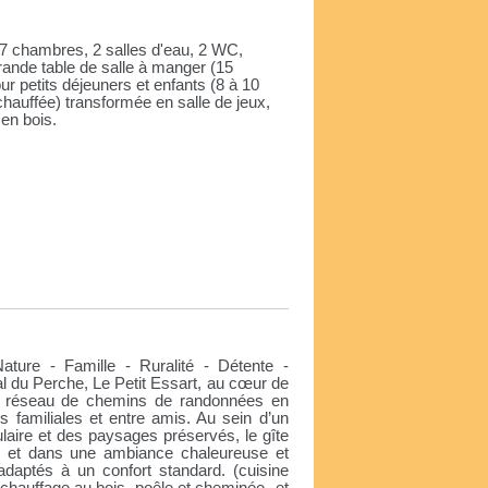
 7 chambres, 2 salles d'eau, 2 WC,
ande table de salle à manger (15
r petits déjeuners et enfants (8 à 10
hauffée) transformée en salle de jeux,
 en bois.
e
ture - Famille - Ruralité - Détente -
al du Perche, Le Petit Essart, au cœur de
’un réseau de chemins de randonnées en
ons familiales et entre amis. Au sein d’un
ulaire et des paysages préservés, le gîte
ure et dans une ambiance chaleureuse et
daptés à un confort standard. (cuisine