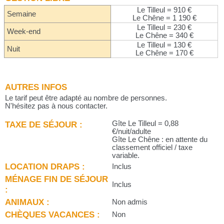
Le Tilleul = 910 €
Semaine
Le Chêne = 1 190 €
Le Tilleul = 230 €
Week-end
Le Chêne = 340 €
Le Tilleul = 130 €
Nuit
Le Chêne = 170 €
AUTRES INFOS
Le tarif peut être adapté au nombre de personnes.
N'hésitez pas à nous contacter.
TAXE DE SÉJOUR :
Gîte Le Tilleul = 0,88
€/nuit/adulte
Gîte Le Chêne : en attente du
classement officiel / taxe
variable.
LOCATION DRAPS :
Inclus
MÉNAGE FIN DE SÉJOUR
Inclus
:
ANIMAUX :
Non admis
CHÈQUES VACANCES :
Non