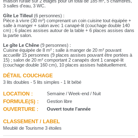
maison rurale sur 2 étages pour un total de 185 m², 5 chambres,
3 salles d'eau, 3 WC.
Gîte Le Tilleul
(6 personnes) :
Pièce à vivre (30 m²) comprenant un coin cuisine tout équipée +
salle à manger + salon avec 1 canapé-lit (couchage double 140
cm) ; 6 places assises autour de la table + 6 places assises dans
la partie salon.
Le gîte Le Chêne
(9 personnes) :
Cuisine équipée de 8 m² ; salle à manger de 20 m² pouvant
accueillir 15 personnes (9 places assises pouvant être portées à
15) ; salon de 20 m² comportant 2 canapés dont 1 canapé-lit
(couchage double 160 cm), 10 places assises habituellement.
DÉTAIL COUCHAGE
3 lits doubles - 5 lits simples - 1 lit bébé
LOCATION :
Semaine / Week-end / Nuit
FORMULE(S) :
Gestion libre
OUVERTURE :
Ouvert toute l'année
CLASSEMENT / LABEL
Meublé de Tourisme 3 étoiles