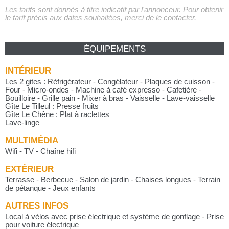
Les tarifs sont donnés à titre indicatif par l'annonceur. Pour obtenir
le tarif précis aux dates souhaitées, merci de le contacter.
ÉQUIPEMENTS
INTÉRIEUR
Les 2 gites : Réfrigérateur - Congélateur - Plaques de cuisson -
Four - Micro-ondes - Machine à café expresso - Cafetière -
Bouilloire - Grille pain - Mixer à bras - Vaisselle - Lave-vaisselle
Gîte Le Tilleul : Presse fruits
Gîte Le Chêne : Plat à raclettes
Lave-linge
MULTIMÉDIA
Wifi - TV - Chaîne hifi
EXTÉRIEUR
Terrasse - Berbecue - Salon de jardin - Chaises longues - Terrain
de pétanque - Jeux enfants
AUTRES INFOS
Local à vélos avec prise électrique et système de gonflage - Prise
pour voiture électrique