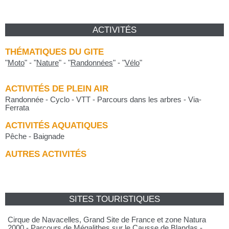
ACTIVITÉS
THÉMATIQUES DU GITE
"
Moto
"
-
"
Nature
"
-
"
Randonnées
"
-
"
Vélo
"
ACTIVITÉS DE PLEIN AIR
Randonnée - Cyclo - VTT - Parcours dans les arbres - Via-
Ferrata
ACTIVITÉS AQUATIQUES
Pêche - Baignade
AUTRES ACTIVITÉS
SITES TOURISTIQUES
Cirque de Navacelles, Grand Site de France et zone Natura
2000 - Parcours de Mégalithes sur le Causse de Blandas -