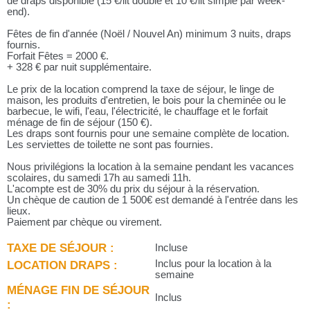
de draps disponible (15 €/lit double et 10 €/lit simple par week-
end).
Fêtes de fin d'année (Noël / Nouvel An) minimum 3 nuits, draps
fournis.
Forfait Fêtes = 2000 €.
+ 328 € par nuit supplémentaire.
Le prix de la location comprend la taxe de séjour, le linge de
maison, les produits d'entretien, le bois pour la cheminée ou le
barbecue, le wifi, l'eau, l'électricité, le chauffage et le forfait
ménage de fin de séjour (150 €).
Les draps sont fournis pour une semaine complète de location.
Les serviettes de toilette ne sont pas fournies.
Nous privilégions la location à la semaine pendant les vacances
scolaires, du samedi 17h au samedi 11h.
L'acompte est de 30% du prix du séjour à la réservation.
Un chèque de caution de 1 500€ est demandé à l'entrée dans les
lieux.
Paiement par chèque ou virement.
TAXE DE SÉJOUR :
Incluse
LOCATION DRAPS :
Inclus pour la location à la
semaine
MÉNAGE FIN DE SÉJOUR
Inclus
: