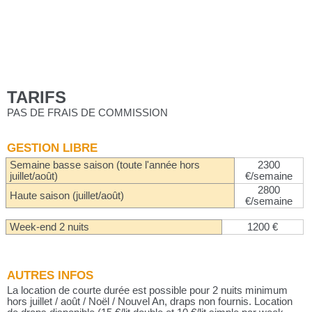
TARIFS
PAS DE FRAIS DE COMMISSION
GESTION LIBRE
Semaine basse saison (toute l'année hors
2300
juillet/août)
€/semaine
2800
Haute saison (juillet/août)
€/semaine
Week-end 2 nuits
1200 €
AUTRES INFOS
La location de courte durée est possible pour 2 nuits minimum
hors juillet / août / Noël / Nouvel An, draps non fournis. Location