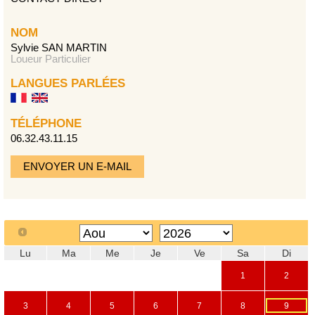
NOM
Sylvie SAN MARTIN
Loueur Particulier
LANGUES PARLÉES
TÉLÉPHONE
06.32.43.11.15
ENVOYER UN E-MAIL
Lu
Ma
Me
Je
Ve
Sa
Di
1
2
3
4
5
6
7
8
9