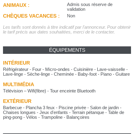
ANIMAUX :
Admis sous réserve de
validation
CHÈQUES VACANCES :
Non
Les tarifs sont donnés à titre indicatif par l'annonceur. Pour obtenir
le tarif précis aux dates souhaitées, merci de le contacter.
ÉQUIPEMENTS
INTÉRIEUR
Réfrigérateur - Four - Micro-ondes - Cuisinière - Lave-vaisselle -
Lave-linge - Sèche-linge - Cheminée - Baby-foot - Piano - Guitare
MULTIMÉDIA
Télévision – Wifi(fibre) - Tour enceinte Bluetooth
EXTÉRIEUR
Barbecue - Plancha 3 feux - Piscine privée - Salon de jardin -
Chaises longues - Jeux d'enfants - Terrain pétanque - Table de
ping-pong - Vélos - Trampoline - Balançoires