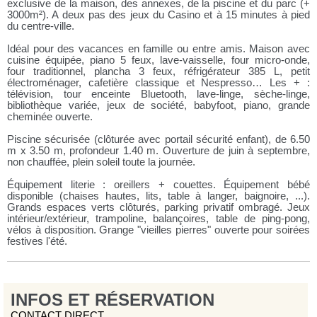
exclusive de la maison, des annexes, de la piscine et du parc (+
3000m²). A deux pas des jeux du Casino et à 15 minutes à pied
du centre-ville.
Idéal pour des vacances en famille ou entre amis. Maison avec
cuisine équipée, piano 5 feux, lave-vaisselle, four micro-onde,
four traditionnel, plancha 3 feux, réfrigérateur 385 L, petit
électroménager, cafetière classique et Nespresso… Les + :
télévision, tour enceinte Bluetooth, lave-linge, sèche-linge,
bibliothèque variée, jeux de société, babyfoot, piano, grande
cheminée ouverte.
Piscine sécurisée (clôturée avec portail sécurité enfant), de 6.50
m x 3.50 m, profondeur 1.40 m. Ouverture de juin à septembre,
non chauffée, plein soleil toute la journée.
Équipement literie : oreillers + couettes. Équipement bébé
disponible (chaises hautes, lits, table à langer, baignoire, ...).
Grands espaces verts clôturés, parking privatif ombragé. Jeux
intérieur/extérieur, trampoline, balançoires, table de ping-pong,
vélos à disposition. Grange "vieilles pierres" ouverte pour soirées
festives l'été.
INFOS ET RÉSERVATION
CONTACT DIRECT