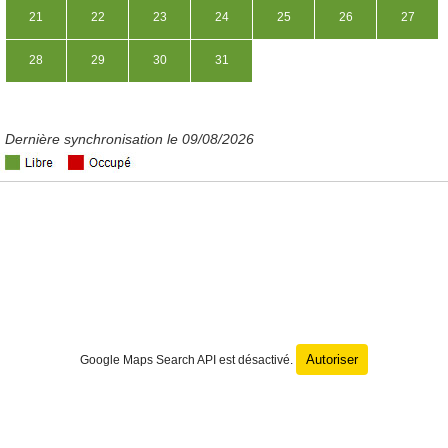
21
22
23
24
25
26
27
28
29
30
31
Dernière synchronisation le 09/08/2026
Autoriser
Google Maps Search API est désactivé.