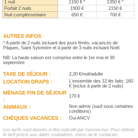
1 nuit
1150 € *
1350 € *
Forfait 2 nuits
1900 €
2150 €
Nuit complémentaire
650 €
700 €
AUTRES INFOS
* A partir de 2 nuits incluant des jours fériés, vacances de
Pâques, Saint Sylvestre et à partir de 3 nuits incluant Noël.
NB: La haute saison est comprise entre le 1er mai et 30
septembre
TAXE DE SÉJOUR :
2,20 €/nuit/adulte
LOCATION DRAPS :
L'ensemble des 12 lits faits: 160
€ (inclus à partir de 2 nuits)
MÉNAGE FIN DE SÉJOUR
170 €
:
ANIMAUX :
Non admis (sauf sous certaines
conditions)
CHÈQUES VACANCES :
Oui ANCV
Les tarifs sont donnés à titre indicatif par l'annonceur. Pour obtenir
le tarif précis aux dates souhaitées, merci de le contacter.