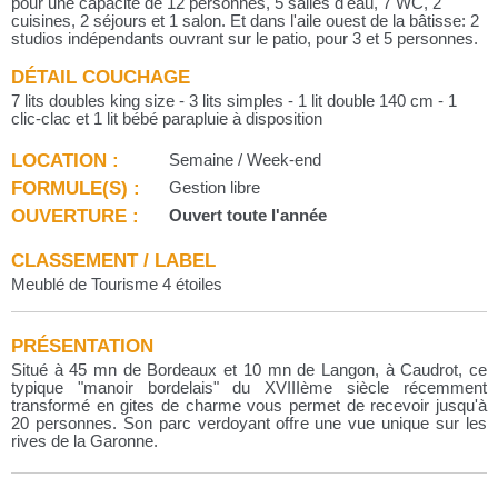
pour une capacité de 12 personnes, 5 salles d'eau, 7 WC, 2
cuisines, 2 séjours et 1 salon. Et dans l'aile ouest de la bâtisse: 2
studios indépendants ouvrant sur le patio, pour 3 et 5 personnes.
DÉTAIL COUCHAGE
7 lits doubles king size - 3 lits simples - 1 lit double 140 cm - 1
clic-clac et 1 lit bébé parapluie à disposition
LOCATION :
Semaine / Week-end
FORMULE(S) :
Gestion libre
OUVERTURE :
Ouvert toute l'année
CLASSEMENT / LABEL
Meublé de Tourisme 4 étoiles
PRÉSENTATION
Situé à 45 mn de Bordeaux et 10 mn de Langon, à Caudrot, ce
typique "manoir bordelais" du XVIIIème siècle récemment
transformé en gites de charme vous permet de recevoir jusqu'à
20 personnes. Son parc verdoyant offre une vue unique sur les
rives de la Garonne.