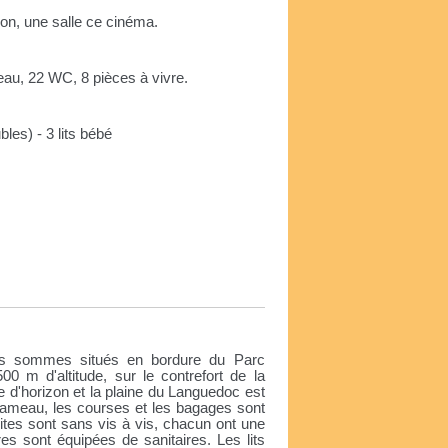
ion, une salle ce cinéma.
eau, 22 WC, 8 pièces à vivre.
ubles) - 3 lits bébé
e
s sommes situés en bordure du Parc
0 m d'altitude, sur le contrefort de la
e d'horizon et la plaine du Languedoc est
 hameau, les courses et les bagages sont
 gites sont sans vis à vis, chacun ont une
es sont équipées de sanitaires. Les lits