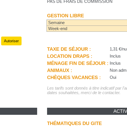
PAS DE FRAIS DE COMMISSION
GESTION LIBRE
Semaine
Week-end
Autoriser
.
TAXE DE SÉJOUR :
1,31 €/nu
LOCATION DRAPS :
Inclus
MÉNAGE FIN DE SÉJOUR :
Inclus
ANIMAUX :
Non adm
CHÈQUES VACANCES :
Oui
Les tarifs sont donnés à titre indicatif par l
dates souhaitées, merci de le contacter.
ACTIV
THÉMATIQUES DU GITE