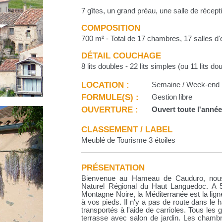
7 gîtes, un grand préau, une salle de récept
COMPOSITION
700 m² - Total de 17 chambres, 17 salles d'
DÉTAIL COUCHAGE
8 lits doubles - 22 lits simples (ou 11 lits do
LOCATION :
Semaine / Week-end
FORMULE(S) :
Gestion libre
OUVERTURE :
Ouvert toute l'anné
CLASSEMENT / LABEL
Meublé de Tourisme 3 étoiles
PRÉSENTATION
Bienvenue au Hameau de Cauduro, nou
Naturel Régional du Haut Languedoc. A 50
Montagne Noire, la Méditerranée est la lign
à vos pieds. Il n'y a pas de route dans le
transportés à l'aide de carrioles. Tous les
terrasse avec salon de jardin. Les chambr