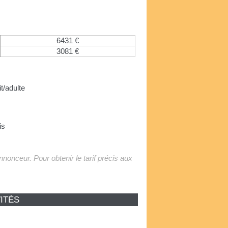
6431 €
3081 €
it/adulte
is
'annonceur. Pour obtenir le tarif précis aux
ITÉS