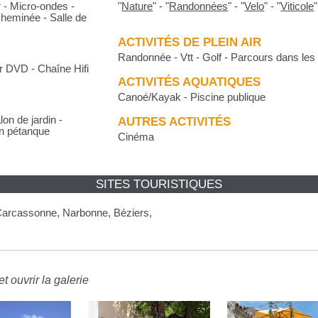
r - Micro-ondes -
"
Nature
"
-
"
Randonnées
"
-
"
Velo
"
-
"
Viticole
"
 Cheminée - Salle de
ACTIVITÉS DE PLEIN AIR
Randonnée - Vtt - Golf - Parcours dans les
ur DVD - Chaîne Hifi
ACTIVITÉS AQUATIQUES
Canoé/Kayak - Piscine publique
on de jardin -
AUTRES ACTIVITÉS
in pétanque
Cinéma
SITES TOURISTIQUES
Carcassonne, Narbonne, Béziers,
t ouvrir la galerie