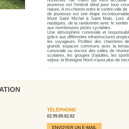
ressentez l’air marin qui vient accueilli
jeunesse est l’endroit idéal pour tous ce
nature. A mi-chemin entre le centre-ville de
de jeunesse est une étape incontournabl
Mont Saint Michel à Saint Malo. Lors de
nautiques, de la randonnée avec le sentie
aux nombreuses pistes cyclables.
Une atmosphère conviviale et responsab
grâce aux différentes infrastructures prop
les voyageurs. Profitez des chambres de
grands espaces communs avec la terrass
conviviale ou encore des salles de réunion
scolaires, les groupes d’adultes, les sport
séjour, la Bretagne Nord n’aura plus de sec
ATION
TÉLÉPHONE
02.99.89.62.62
ENVOYER UN E-MAIL