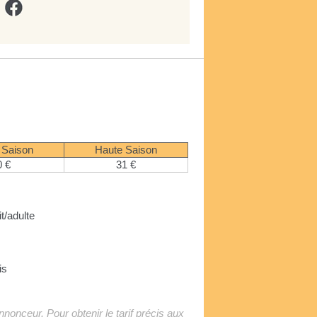
 Saison
Haute Saison
0 €
31 €
it/adulte
is
'annonceur. Pour obtenir le tarif précis aux