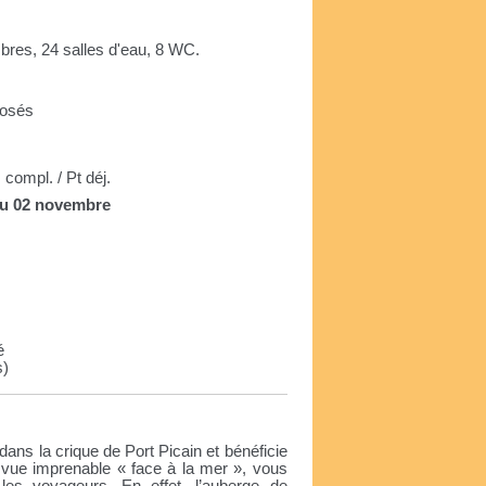
res, 24 salles d'eau, 8 WC.
rposés
compl. / Pt déj.
au 02 novembre
é
s)
ans la crique de Port Picain et bénéficie
 vue imprenable « face à la mer », vous