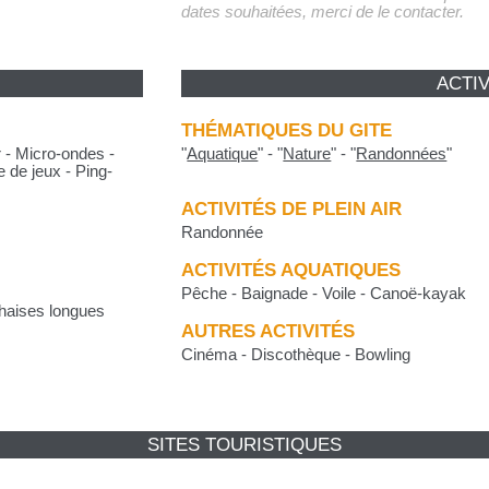
dates souhaitées, merci de le contacter.
ACTIV
THÉMATIQUES DU GITE
r - Micro-ondes -
"
Aquatique
"
-
"
Nature
"
-
"
Randonnées
"
e de jeux - Ping-
ACTIVITÉS DE PLEIN AIR
Randonnée
ACTIVITÉS AQUATIQUES
Pêche - Baignade - Voile - Canoë-kayak
Chaises longues
AUTRES ACTIVITÉS
Cinéma - Discothèque - Bowling
SITES TOURISTIQUES