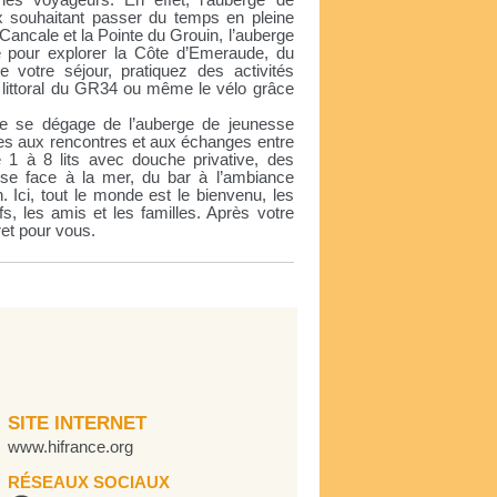
r les voyageurs. En effet, l’auberge de
ux souhaitant passer du temps en pleine
 Cancale et la Pointe du Grouin, l’auberge
e pour explorer la Côte d’Emeraude, du
 votre séjour, pratiquez des activités
r littoral du GR34 ou même le vélo grâce
le se dégage de l’auberge de jeunesse
ices aux rencontres et aux échanges entre
 1 à 8 lits avec douche privative, des
e face à la mer, du bar à l’ambiance
. Ici, tout le monde est le bienvenu, les
ifs, les amis et les familles. Après votre
ret pour vous.
SITE INTERNET
www.hifrance.org
RÉSEAUX SOCIAUX