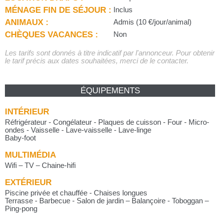
MÉNAGE FIN DE SÉJOUR :
Inclus
ANIMAUX :
Admis (10 €/jour/animal)
CHÈQUES VACANCES :
Non
Les tarifs sont donnés à titre indicatif par l'annonceur. Pour obtenir
le tarif précis aux dates souhaitées, merci de le contacter.
ÉQUIPEMENTS
INTÉRIEUR
Réfrigérateur - Congélateur - Plaques de cuisson - Four - Micro-
ondes - Vaisselle - Lave-vaisselle - Lave-linge
Baby-foot
MULTIMÉDIA
Wifi – TV – Chaine-hifi
EXTÉRIEUR
Piscine privée et chauffée - Chaises longues
Terrasse - Barbecue - Salon de jardin – Balançoire - Toboggan –
Ping-pong