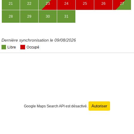
21
22
23
24
25
26
27
28
29
30
31
Dernière synchronisation le 09/08/2026
Autoriser
Google Maps Search API est désactivé.