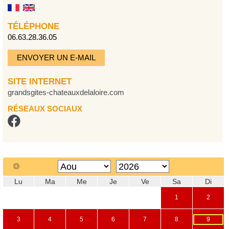
TÉLÉPHONE
06.63.28.36.05
ENVOYER UN E-MAIL
SITE INTERNET
grandsgites-chateauxdelaloire.com
RÉSEAUX SOCIAUX
Lu
Ma
Me
Je
Ve
Sa
Di
1
2
3
4
5
6
7
8
9