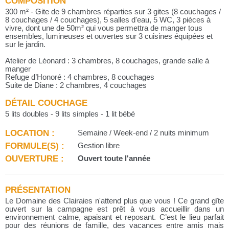
COMPOSITION
300 m² - Gite de 9 chambres réparties sur 3 gites (8 couchages /
8 couchages / 4 couchages), 5 salles d'eau, 5 WC, 3 pièces à
vivre, dont une de 50m² qui vous permettra de manger tous
ensembles, lumineuses et ouvertes sur 3 cuisines équipées et
sur le jardin.
Atelier de Léonard : 3 chambres, 8 couchages, grande salle à
manger
Refuge d’Honoré : 4 chambres, 8 couchages
Suite de Diane : 2 chambres, 4 couchages
DÉTAIL COUCHAGE
5 lits doubles - 9 lits simples - 1 lit bébé
LOCATION :
Semaine / Week-end / 2 nuits minimum
FORMULE(S) :
Gestion libre
OUVERTURE :
Ouvert toute l'année
PRÉSENTATION
Le Domaine des Clairaies n'attend plus que vous ! Ce grand gîte
ouvert sur la campagne est prêt à vous accueillir dans un
environnement calme, apaisant et reposant. C’est le lieu parfait
pour des réunions de famille, des vacances entre amis mais