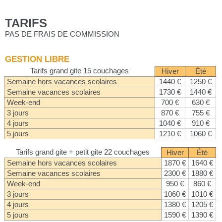
TARIFS
PAS DE FRAIS DE COMMISSION
GESTION LIBRE
Tarifs grand gite 15 couchages
Hiver
Été
Semaine hors vacances scolaires
1440 €
1250 €
Semaine vacances scolaires
1730 €
1440 €
Week-end
700 €
630 €
3 jours
870 €
755 €
4 jours
1040 €
910 €
5 jours
1210 €
1060 €
Tarifs grand gite + petit gite 22 couchages
Hiver
Été
Semaine hors vacances scolaires
1870 €
1640 €
Semaine vacances scolaires
2300 €
1880 €
Week-end
950 €
860 €
3 jours
1060 €
1010 €
4 jours
1380 €
1205 €
5 jours
1590 €
1390 €