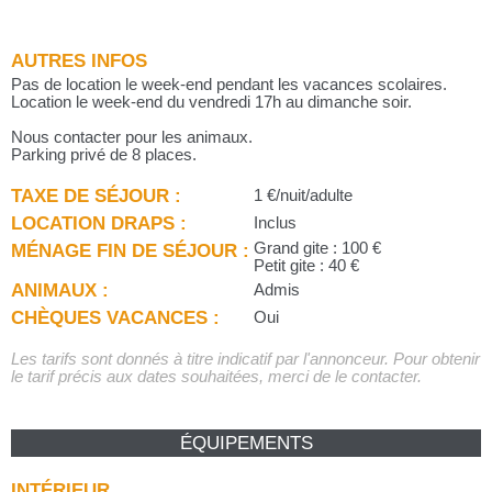
AUTRES INFOS
Pas de location le week-end pendant les vacances scolaires.
Location le week-end du vendredi 17h au dimanche soir.
Nous contacter pour les animaux.
Parking privé de 8 places.
TAXE DE SÉJOUR :
1 €/nuit/adulte
LOCATION DRAPS :
Inclus
MÉNAGE FIN DE SÉJOUR :
Grand gite : 100 €
Petit gite : 40 €
ANIMAUX :
Admis
CHÈQUES VACANCES :
Oui
Les tarifs sont donnés à titre indicatif par l'annonceur. Pour obtenir
le tarif précis aux dates souhaitées, merci de le contacter.
ÉQUIPEMENTS
INTÉRIEUR