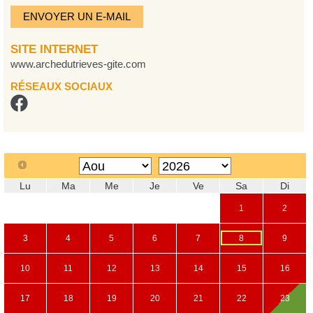
ENVOYER UN E-MAIL
SITE INTERNET
www.archedutrieves-gite.com
RÉSEAUX SOCIAUX
Lu
Ma
Me
Je
Ve
Sa
Di
1
2
3
4
5
6
7
8
9
10
11
12
13
14
15
16
17
18
19
20
21
22
23