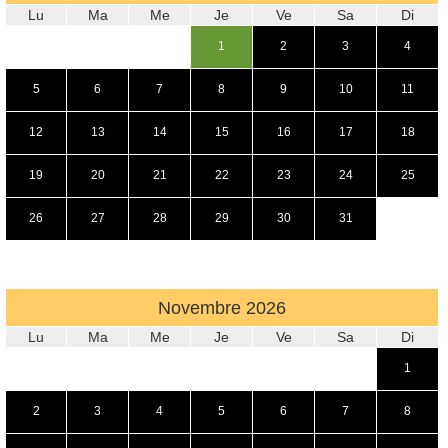
Lu
Ma
Me
Je
Ve
Sa
Di
1
2
3
4
5
6
7
8
9
10
11
12
13
14
15
16
17
18
19
20
21
22
23
24
25
26
27
28
29
30
31
Novembre
2026
Lu
Ma
Me
Je
Ve
Sa
Di
1
2
3
4
5
6
7
8