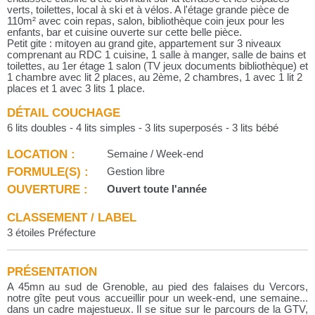
verts, toilettes, local à ski et à vélos. A l'étage grande pièce de
110m² avec coin repas, salon, bibliothèque coin jeux pour les
enfants, bar et cuisine ouverte sur cette belle pièce.
Petit gite : mitoyen au grand gite, appartement sur 3 niveaux
comprenant au RDC 1 cuisine, 1 salle à manger, salle de bains et
toilettes, au 1er étage 1 salon (TV jeux documents bibliothèque) et
1 chambre avec lit 2 places, au 2ème, 2 chambres, 1 avec 1 lit 2
places et 1 avec 3 lits 1 place.
DÉTAIL COUCHAGE
6 lits doubles - 4 lits simples - 3 lits superposés - 3 lits bébé
LOCATION :
Semaine / Week-end
FORMULE(S) :
Gestion libre
OUVERTURE :
Ouvert toute l'année
CLASSEMENT / LABEL
3 étoiles Préfecture
PRÉSENTATION
A 45mn au sud de Grenoble, au pied des falaises du Vercors,
notre gîte peut vous accueillir pour un week-end, une semaine...
dans un cadre majestueux. Il se situe sur le parcours de la GTV,