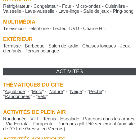
Réfrigérateur - Congélateur - Four - Micro-ondes - Cuisinière -
Vaisselle - Lave-vaisselle - Lave-linge - Salle de jeux - Ping-pong
MULTIMÉDIA
Télévision - Téléphone - Lecteur DVD - Chaîne Hifi
EXTÉRIEUR
Terrasse - Barbecue - Salon de jardin - Chaises longues - Jeux
d'enfants - Terrain pétanque
ACTIVITÉS
THÉMATIQUES DU GITE
"
Aquatique
"
-
"
Moto
"
-
"
Nature
"
-
"
Neige
"
-
"
Pêche
"
-
"
Randonnées
"
-
"
Velo
"
ACTIVITÉS DE PLEIN AIR
Randonnée - VTT - Tennis - Escalade - Parcours dans les arbres
- Via-Ferrata - Parapente - Parcours golf l'été seulement (voir site
de l'OT de Gresse en Vercors)