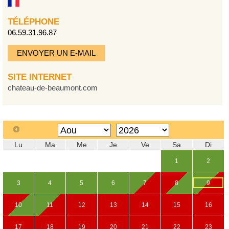
TÉLÉPHONE
06.59.31.96.87
ENVOYER UN E-MAIL
SITE INTERNET
chateau-de-beaumont.com
Lu
Ma
Me
Je
Ve
Sa
Di
1
2
3
4
5
6
7
8
9
10
11
12
13
14
15
16
17
18
19
20
21
22
23