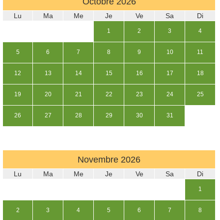
Octobre
2026
Lu
Ma
Me
Je
Ve
Sa
Di
1
2
3
4
5
6
7
8
9
10
11
12
13
14
15
16
17
18
19
20
21
22
23
24
25
26
27
28
29
30
31
Novembre
2026
Lu
Ma
Me
Je
Ve
Sa
Di
1
2
3
4
5
6
7
8