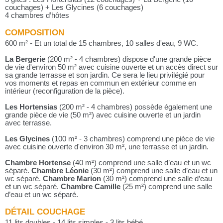
couchages) + Les Glycines (6 couchages)
4 chambres d’hôtes
COMPOSITION
600 m² - Et un total de 15 chambres, 10 salles d'eau, 9 WC.
La Bergerie
(200 m² - 4 chambres) dispose d'une grande pièce
de vie d'environ 50 m² avec cuisine ouverte et un accès direct sur
sa grande terrasse et son jardin. Ce sera le lieu privilégié pour
vos moments et repas en commun en extérieur comme en
intérieur (reconfiguration de la pièce).
Les Hortensias
(200 m² - 4 chambres) possède également une
grande pièce de vie (50 m²) avec cuisine ouverte et un jardin
avec terrasse.
Les Glycines
(100 m² - 3 chambres) comprend une pièce de vie
avec cuisine ouverte d'environ 30 m², une terrasse et un jardin.
Chambre Hortense
(40 m²) comprend une salle d’eau et un wc
séparé.
Chambre Léonie
(30 m²) comprend une salle d’eau et un
wc séparé.
Chambre Marion
(30 m²) comprend une salle d’eau
et un wc séparé.
Chambre Camille
(25 m²) comprend une salle
d’eau et un wc séparé.
DÉTAIL COUCHAGE
11 lits doubles - 14 lits simples - 3 lits bébé