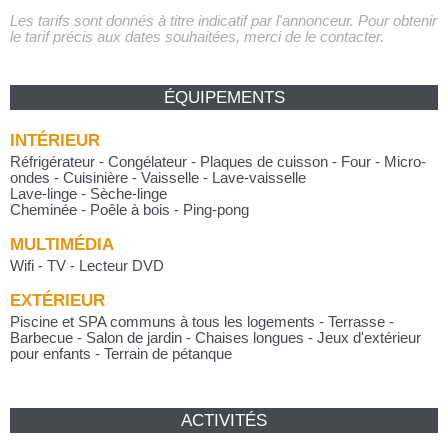
Les tarifs sont donnés à titre indicatif par l'annonceur. Pour obtenir
le tarif précis aux dates souhaitées, merci de le contacter.
ÉQUIPEMENTS
INTÉRIEUR
Réfrigérateur - Congélateur - Plaques de cuisson - Four - Micro-
ondes - Cuisinière - Vaisselle - Lave-vaisselle
Lave-linge - Sèche-linge
Cheminée - Poêle à bois - Ping-pong
MULTIMÉDIA
Wifi - TV - Lecteur DVD
EXTÉRIEUR
Piscine et SPA communs à tous les logements - Terrasse -
Barbecue - Salon de jardin - Chaises longues - Jeux d'extérieur
pour enfants - Terrain de pétanque
ACTIVITÉS