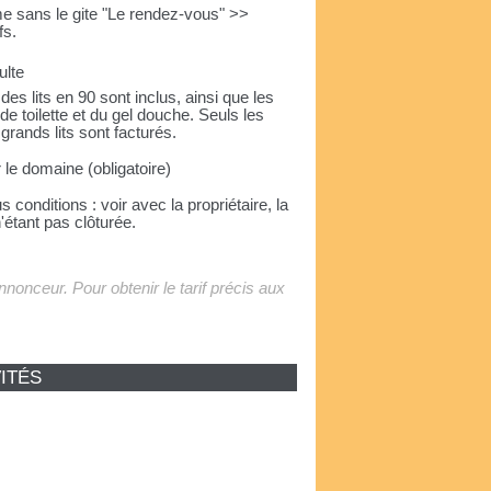
ème sans le gite "Le rendez-vous" >>
fs.
ulte
des lits en 90 sont inclus, ainsi que les
 de toilette et du gel douche. Seuls les
grands lits sont facturés.
 le domaine (obligatoire)
 conditions : voir avec la propriétaire, la
n'étant pas clôturée.
'annonceur. Pour obtenir le tarif précis aux
ITÉS