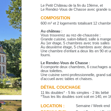
Le Petit Château de la fin du 19ème, et
Le Rendez-Vous de Chasse avec grande sa
COMPOSITION
600 m² et 2 logements totalisant 12 chambr
Au château
:
Vous trouverez au rez-de-chaussée :
Grande cuisine, salon-billard, salle à manger,
Au 1er étage, 5 chambres avec trois salles d
Au deuxième étage, 5 chambres avec deux sa
Une chambre d'enfant a deux lits en 90 et u
fourni.
Le Rendez-Vous de Chasse
:
Il comporte deux chambres, 6 couchages au t
deux toilettes.
Une cuisine semi-professionnelle, grand sal
d'accueil avec tables et chaises.
DÉTAIL COUCHAGE
11 lits doubles* - 5 lits simples - 2 lits bébé
*Tous les lits doubles sont soit en 140, en 
LOCATION :
Semaine / Week-end