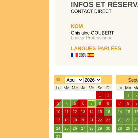
INFOS ET RÉSERV
CONTACT DIRECT
NOM
Ghislaine GOUBERT
Loueur Professionnel
LANGUES PARLÉES
Sept
Lu
Ma
Me
Je
Ve
Sa
Di
Lu
Ma
M
1
2
1
2
3
4
5
6
7
8
9
7
8
9
10
11
12
13
14
15
16
14
15
1
17
18
19
20
21
22
23
21
22
2
24
25
26
27
28
29
30
28
29
3
31