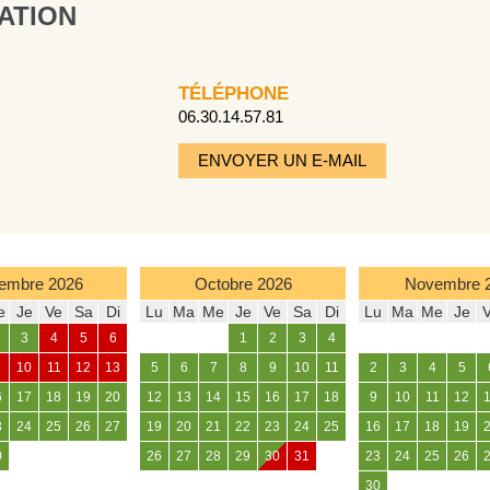
ATION
TÉLÉPHONE
06.30.14.57.81
ENVOYER UN E-MAIL
embre
2026
Octobre
2026
Novembre
e
Je
Ve
Sa
Di
Lu
Ma
Me
Je
Ve
Sa
Di
Lu
Ma
Me
Je
3
4
5
6
1
2
3
4
10
11
12
13
5
6
7
8
9
10
11
2
3
4
5
6
17
18
19
20
12
13
14
15
16
17
18
9
10
11
12
3
24
25
26
27
19
20
21
22
23
24
25
16
17
18
19
0
26
27
28
29
30
31
23
24
25
26
30