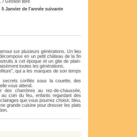
 / Gestion libre
 5 Janvier de l'année suivante
amour sur plusieurs générations. Un lieu
e décompose en un petit château de la fin
struits à cet époque et un gite de plain-
aisément toutes les générations.
onfiture", qui a les marques de son temps
es secrets confiés sous la couette, des
elle vous attend.
ir des chambres au rez-de-chaussée,
 au coin du feu, enfants regardant des
éclairages que vous pourrez choisir, bleu,
Une grande cuisine pour dresser les plats
tion.