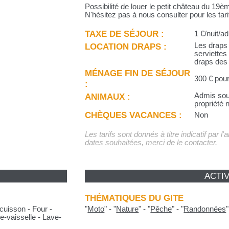
Possibilité de louer le petit château du 19
N'hésitez pas à nous consulter pour les tari
TAXE DE SÉJOUR :
1 €/nuit/ad
LOCATION DRAPS :
Les draps 
serviettes
draps des 
MÉNAGE FIN DE SÉJOUR
300 € pour
:
ANIMAUX :
Admis sous
propriété 
CHÈQUES VACANCES :
Non
Les tarifs sont donnés à titre indicatif par l
dates souhaitées, merci de le contacter.
ACTIV
THÉMATIQUES DU GITE
cuisson - Four -
"
Moto
"
-
"
Nature
"
-
"
Pêche
"
-
"
Randonnées
"
e-vaisselle - Lave-