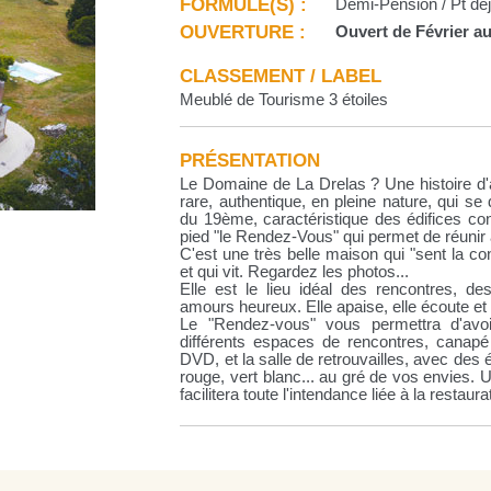
FORMULE(S) :
Demi-Pension / Pt déj.
OUVERTURE :
Ouvert de Février au
CLASSEMENT / LABEL
Meublé de Tourisme 3 étoiles
PRÉSENTATION
Le Domaine de La Drelas ? Une histoire d'
rare, authentique, en pleine nature, qui s
du 19ème, caractéristique des édifices con
pied "le Rendez-Vous" qui permet de réunir 
C'est une très belle maison qui "sent la c
et qui vit. Regardez les photos...
Elle est le lieu idéal des rencontres, d
amours heureux. Elle apaise, elle écoute et 
Le "Rendez-vous" vous permettra d'avo
différents espaces de rencontres, canapé
DVD, et la salle de retrouvailles, avec des 
rouge, vert blanc... au gré de vos envies. 
facilitera toute l'intendance liée à la restaura