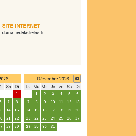
SITE INTERNET
domainedeladrelas.fr
2026
Décembre
2026
Ve
Sa
Di
Lu
Ma
Me
Je
Ve
Sa
Di
1
1
2
3
4
5
6
6
7
8
7
8
9
10
11
12
13
13
14
15
14
15
16
17
18
19
20
20
21
22
21
22
23
24
25
26
27
27
28
29
28
29
30
31