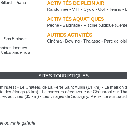
Billard - Piano -
ACTIVITÉS DE PLEIN AIR
Randonnée - VTT - Cyclo - Golf - Tennis - É
ACTIVITÉS AQUATIQUES
Pêche - Baignade - Piscine publique (Cent
AUTRES ACTIVITÉS
l) - Spa 5 places
Cinéma - Bowling - Thalasso - Parc de loi
Chaises longues -
- Vélos anciens à
SITES TOURISTIQUES
inutes) - Le Château de La Ferté Saint Aubin (14 km) - La maison de
oute des étangs (8 km) - Le parcours découverte de Chaumont sur Tha
les activités (39 km) - Les villages de Souvigny, Pierrefitte sur Sauld
t ouvrir la galerie