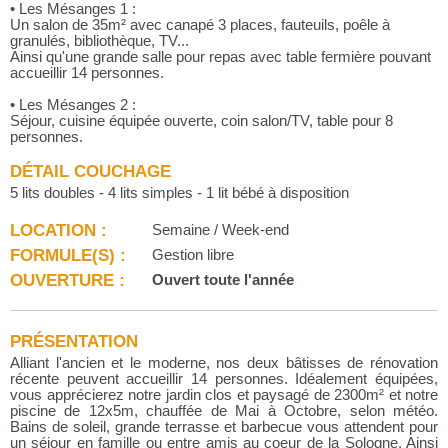
• Les Mésanges 1 :
Un salon de 35m² avec canapé 3 places, fauteuils, poêle à
granulés, bibliothèque, TV...
Ainsi qu'une grande salle pour repas avec table fermière pouvant
accueillir 14 personnes.
• Les Mésanges 2 :
Séjour, cuisine équipée ouverte, coin salon/TV, table pour 8
personnes.
DÉTAIL COUCHAGE
5 lits doubles - 4 lits simples - 1 lit bébé à disposition
LOCATION :
Semaine / Week-end
FORMULE(S) :
Gestion libre
OUVERTURE :
Ouvert toute l'année
PRÉSENTATION
Alliant l'ancien et le moderne, nos deux bâtisses de rénovation
récente peuvent accueillir 14 personnes. Idéalement équipées,
vous apprécierez notre jardin clos et paysagé de 2300m² et notre
piscine de 12x5m, chauffée de Mai à Octobre, selon météo.
Bains de soleil, grande terrasse et barbecue vous attendent pour
un séjour en famille ou entre amis au coeur de la Sologne. Ainsi