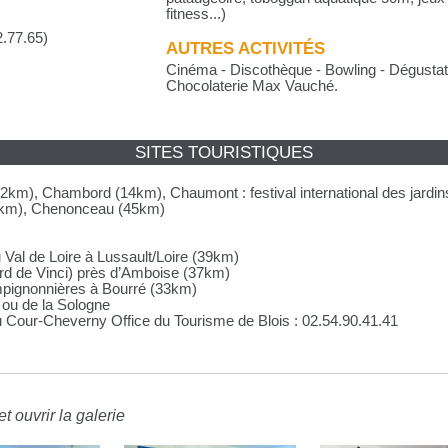
fitness...)
2.77.65)
AUTRES ACTIVITÉS
Cinéma - Discothèque - Bowling - Dégustatio
Chocolaterie Max Vauché.
SITES TOURISTIQUES
2km), Chambord (14km), Chaumont : festival international des jardi
7km), Chenonceau (45km)
Val de Loire à Lussault/Loire (39km)
d de Vinci) près d’Amboise (37km)
hampignonnières à Bourré (33km)
e ou de la Sologne
Cour-Cheverny Office du Tourisme de Blois : 02.54.90.41.41
t ouvrir la galerie