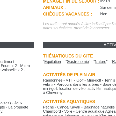
MÉNAGE FIN DE SÉJOUR :
Inclus
ANIMAUX :
Sur dem
CHÈQUES VACANCES :
Non
Les tarifs sont donnés à titre indicatif par l
dates souhaitées, merci de le contacter.
ACTIV
THÉMATIQUES DU GITE
partiment
"
Equitation
"
-
"
Gastronomie
"
-
"
Nature
"
-
"
R
 Fours x 2 - Micro-
e-vaisselle x 2 -
ACTIVITÉS DE PLEIN AIR
Randonnée - VTT - Golf - Mini-golf - Tennis
vélo » - Parcours dans les arbres - Base de
mini-golf, location de vélo, activités nautiqu
à Cheverny
ACTIVITÉS AQUATIQUES
haises) - Jeux
îte - La propriété
Pêche - Canoé/Kayak - Baignade naturelle
y.
Chambord - Voile - Centre aquatique Agl'eau
pataugeoire, toboggan aquatique 50m, jeu