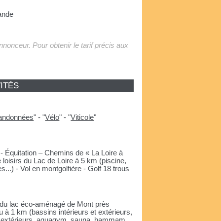
ande
'annonceur. Pour obtenir le tarif précis aux
ITÉS
andonnées
"
-
"
Vélo
"
-
"
Viticole
"
 - Équitation – Chemins de « La Loire à
 loisirs du Lac de Loire à 5 km (piscine,
es...) - Vol en montgolfière - Golf 18 trous
 du lac éco-aménagé de Mont près
 à 1 km (bassins intérieurs et extérieurs,
x extérieurs, aquagym, sauna, hammam,