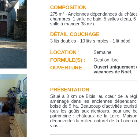
COMPOSITION
275 m² - Anciennes dépendances du château
chambres, 1 salle de bain, 5 salles d'eau, 6
salle à manger 38 m²).
DÉTAIL COUCHAGE
3 lits doubles - 10 lits simples - 1 lit bébé
LOCATION :
Semaine
FORMULE(S) :
Gestion libre
OUVERTURE :
Ouvert uniquement en
vacances de Noël.
PRÉSENTATION
Situé à 3 km de Blois, au cœur de la régi
aménagé dans les anciennes dépendance
boisé de 9 ha. Beaucoup d’activités tourist
tous les goûts aux alentours, pour une be
patrimoine : châteaux de la Loire, Maiso
découverte du milieu naturel de la Loire 
vins...