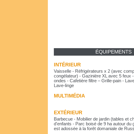
ÉQUIPEMENTS
INTÉRIEUR
Vaisselle - Réfrigérateurs x 2 (avec com
congélateur) - Gazinière XL avec 5 feux -
ondes - Cafetière filtre – Grille-pain - Lav
Lave-linge
MULTIMÉDIA
EXTÉRIEUR
Barbecue - Mobilier de jardin (tables et c
d'enfants - Parc boisé de 9 ha autour du g
est adossée à la forêt domaniale de Russ