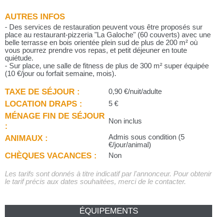
AUTRES INFOS
- Des services de restauration peuvent vous être proposés sur
place au restaurant-pizzeria "La Galoche" (60 couverts) avec une
belle terrasse en bois orientée plein sud de plus de 200 m² où
vous pourrez prendre vos repas, et petit déjeuner en toute
quiétude.
- Sur place, une salle de fitness de plus de 300 m² super équipée
(10 €/jour ou forfait semaine, mois).
TAXE DE SÉJOUR :
0,90 €/nuit/adulte
LOCATION DRAPS :
5 €
MÉNAGE FIN DE SÉJOUR
Non inclus
:
ANIMAUX :
Admis sous condition (5
€/jour/animal)
CHÈQUES VACANCES :
Non
Les tarifs sont donnés à titre indicatif par l'annonceur. Pour obtenir
le tarif précis aux dates souhaitées, merci de le contacter.
ÉQUIPEMENTS