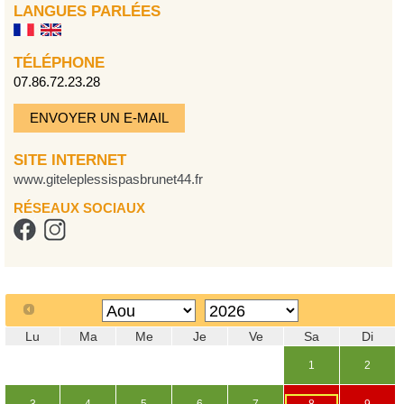
LANGUES PARLÉES
TÉLÉPHONE
07.86.72.23.28
ENVOYER UN E-MAIL
SITE INTERNET
www.giteleplessispasbrunet44.fr
RÉSEAUX SOCIAUX
Lu
Ma
Me
Je
Ve
Sa
Di
1
2
3
4
5
6
7
8
9