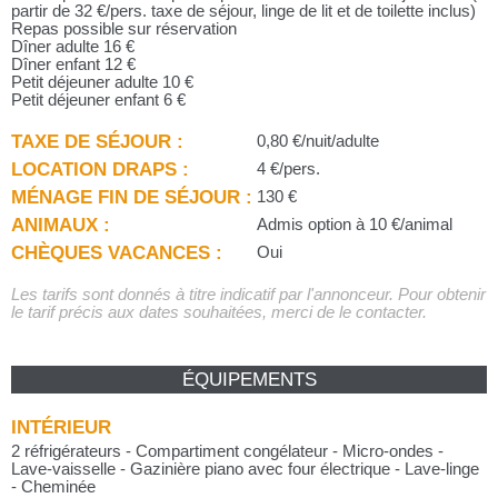
partir de 32 €/pers. taxe de séjour, linge de lit et de toilette inclus)
Repas possible sur réservation
Dîner adulte 16 €
Dîner enfant 12 €
Petit déjeuner adulte 10 €
Petit déjeuner enfant 6 €
TAXE DE SÉJOUR :
0,80 €/nuit/adulte
LOCATION DRAPS :
4 €/pers.
MÉNAGE FIN DE SÉJOUR :
130 €
ANIMAUX :
Admis option à 10 €/animal
CHÈQUES VACANCES :
Oui
Les tarifs sont donnés à titre indicatif par l'annonceur. Pour obtenir
le tarif précis aux dates souhaitées, merci de le contacter.
ÉQUIPEMENTS
INTÉRIEUR
2 réfrigérateurs - Compartiment congélateur - Micro-ondes -
Lave-vaisselle - Gazinière piano avec four électrique - Lave-linge
- Cheminée