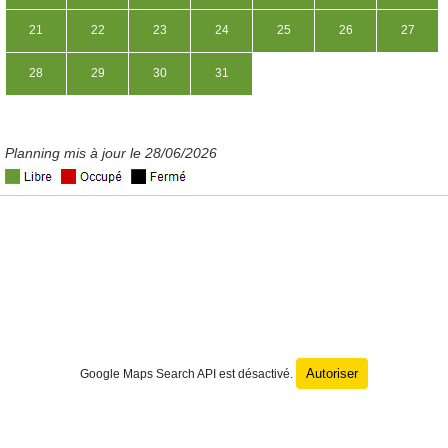
21
22
23
24
25
26
27
28
29
30
31
Planning mis à jour le 28/06/2026
Autoriser
Google Maps Search API est désactivé.