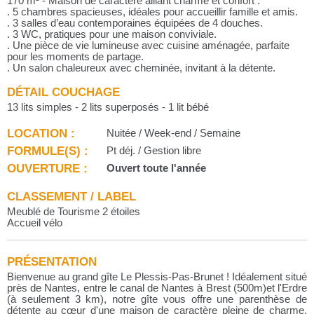
170 m² - Maison de caractère alliant charme et confort :
. 5 chambres spacieuses, idéales pour accueillir famille et amis.
. 3 salles d’eau contemporaines équipées de 4 douches.
. 3 WC, pratiques pour une maison conviviale.
. Une pièce de vie lumineuse avec cuisine aménagée, parfaite
pour les moments de partage.
. Un salon chaleureux avec cheminée, invitant à la détente.
DÉTAIL COUCHAGE
13 lits simples - 2 lits superposés - 1 lit bébé
LOCATION :
Nuitée / Week-end / Semaine
FORMULE(S) :
Pt déj. / Gestion libre
OUVERTURE :
Ouvert toute l'année
CLASSEMENT / LABEL
Meublé de Tourisme 2 étoiles
Accueil vélo
PRÉSENTATION
Bienvenue au grand gîte Le Plessis-Pas-Brunet ! Idéalement situé
près de Nantes, entre le canal de Nantes à Brest (500m)et l'Erdre
(à seulement 3 km), notre gîte vous offre une parenthèse de
détente au cœur d'une maison de caractère pleine de charme.