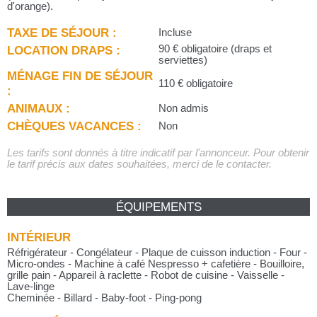
d'orange).
TAXE DE SÉJOUR :
Incluse
LOCATION DRAPS :
90 € obligatoire (draps et
serviettes)
MÉNAGE FIN DE SÉJOUR
110 € obligatoire
:
ANIMAUX :
Non admis
CHÈQUES VACANCES :
Non
Les tarifs sont donnés à titre indicatif par l'annonceur. Pour obtenir
le tarif précis aux dates souhaitées, merci de le contacter.
ÉQUIPEMENTS
INTÉRIEUR
Réfrigérateur - Congélateur - Plaque de cuisson induction - Four -
Micro-ondes - Machine à café Nespresso + cafetière - Bouilloire,
grille pain - Appareil à raclette - Robot de cuisine - Vaisselle -
Lave-linge
Cheminée - Billard - Baby-foot - Ping-pong