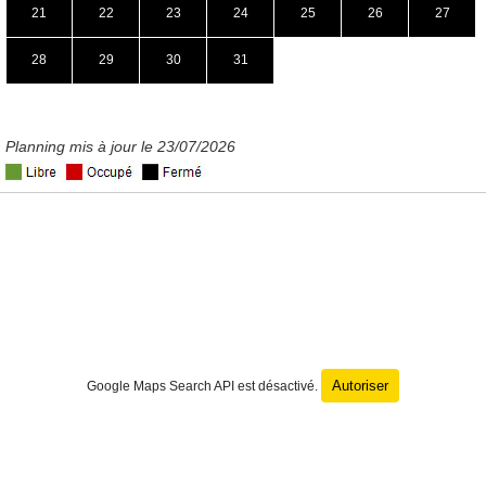
21
22
23
24
25
26
27
28
29
30
31
Planning mis à jour le 23/07/2026
Autoriser
Google Maps Search API est désactivé.