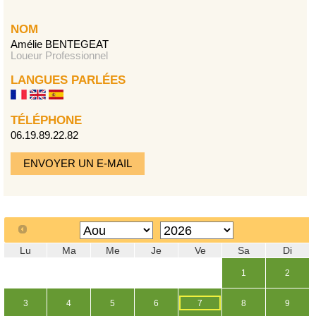
NOM
Amélie BENTEGEAT
Loueur Professionnel
LANGUES PARLÉES
TÉLÉPHONE
06.19.89.22.82
ENVOYER UN E-MAIL
Lu
Ma
Me
Je
Ve
Sa
Di
1
2
3
4
5
6
7
8
9