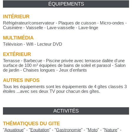
ÉQUIPEMENTS
INTÉRIEUR
Réfrigérateur/conservateur - Plaques de cuisson - Micro-ondes -
Cuisinière - Vaisselle - Lave-vaisselle - Lave-linge
MULTIMÉDIA
Télévision - Wifi - Lecteur DVD
EXTÉRIEUR
Terrasse - Barbecue - Piscine privée avec terrasse dallée d'une
surface de 100 m² équipées de bains de soleil et parasol - Salon
de jardin - Chaises longues - Jeux d'enfants
AUTRES INFOS
Tous les équipements sont les équipements de 4 gîtes classés 3
étoiles ...avec ses deux TV pour chacun des gîtes.
ACTIVITÉS
THÉMATIQUES DU GITE
"
Aquatique
"
-
"
Equitation
"
-
"
Gastronomie
"
-
"
Moto
"
-
"
Nature
"
-