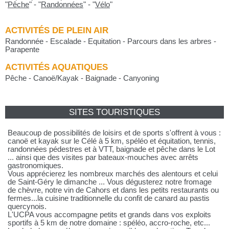
"
Pêche
"
-
"
Randonnées
"
-
"
Vélo
"
ACTIVITÉS DE PLEIN AIR
Randonnée - Escalade - Equitation - Parcours dans les arbres -
Parapente
ACTIVITÉS AQUATIQUES
Pêche - Canoë/Kayak - Baignade - Canyoning
SITES TOURISTIQUES
Beaucoup de possibilités de loisirs et de sports s'offrent à vous :
canoë et kayak sur le Célé à 5 km, spéléo et équitation, tennis,
randonnées pédestres et à VTT, baignade et pêche dans le Lot
... ainsi que des visites par bateaux-mouches avec arrêts
gastronomiques.
Vous apprécierez les nombreux marchés des alentours et celui
de Saint-Géry le dimanche ... Vous dégusterez notre fromage
de chèvre, notre vin de Cahors et dans les petits restaurants ou
fermes...la cuisine traditionnelle du confit de canard au pastis
quercynois.
L'UCPA vous accompagne petits et grands dans vos exploits
sportifs à 5 km de notre domaine : spéléo, accro-roche, etc...