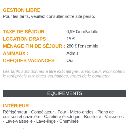
GESTION LIBRE
Pour les tarifs, veuillez consulter notre site perso.
TAXE DE SÉJOUR :
0,99 €/nuit/adulte
LOCATION DRAPS :
15 €
MÉNAGE FIN DE SÉJOUR :
280 € l'ensemble
ANIMAUX :
Admis
CHÈQUES VACANCES :
Oui
Les tarifs sont donnés à titre indicatif par l'annonceur. Pour obtenir
le tarif précis aux dates souhaitées, merci de le contacter.
ÉQUIPEMENTS
INTÉRIEUR
Réfrigérateur - Congélateur - Four - Micro-ondes - Piano de
cuisson et gazinière - Cafetière électrique - Bouilloire - Vaisselles
- Lave-vaisselle - Lave-linge - Cheminée