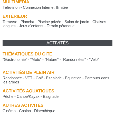
MULTIMÉDIA
Télévision - Connexion Internet illimitée
EXTÉRIEUR
Terrasse - Plancha - Piscine privée - Salon de jardin - Chaises
longues - Jeux d'enfants - Terrain pétanque
ACTIVITÉS
THÉMATIQUES DU GITE
"
Gastronomie
"
-
"
Moto
"
-
"
Nature
"
-
"
Randonnées
"
-
"
Velo
"
ACTIVITÉS DE PLEIN AIR
Randonnée - VTT - Golf - Escalade - Équitation - Parcours dans
les arbres
ACTIVITÉS AQUATIQUES
Pêche - Canoe/Kayak - Baignade
AUTRES ACTIVITÉS
Cinéma - Casino - Discothèque