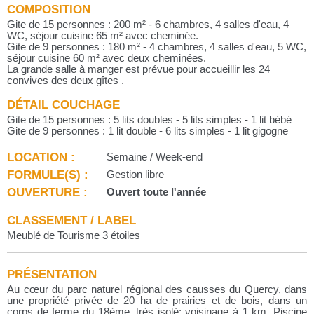
COMPOSITION
Gite de 15 personnes : 200 m² - 6 chambres, 4 salles d'eau, 4
WC, séjour cuisine 65 m² avec cheminée.
Gite de 9 personnes : 180 m² - 4 chambres, 4 salles d'eau, 5 WC,
séjour cuisine 60 m² avec deux cheminées.
La grande salle à manger est prévue pour accueillir les 24
convives des deux gîtes .
DÉTAIL COUCHAGE
Gite de 15 personnes : 5 lits doubles - 5 lits simples - 1 lit bébé
Gite de 9 personnes : 1 lit double - 6 lits simples - 1 lit gigogne
LOCATION :
Semaine / Week-end
FORMULE(S) :
Gestion libre
OUVERTURE :
Ouvert toute l'année
CLASSEMENT / LABEL
Meublé de Tourisme 3 étoiles
PRÉSENTATION
Au cœur du parc naturel régional des causses du Quercy, dans
une propriété privée de 20 ha de prairies et de bois, dans un
corps de ferme du 18ème, très isolé: voisinage à 1 km. Piscine