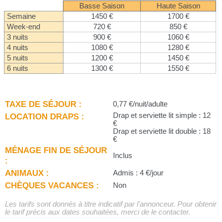
Basse Saison
Haute Saison
Semaine
1450 €
1700 €
Week-end
720 €
850 €
3 nuits
900 €
1060 €
4 nuits
1080 €
1280 €
5 nuits
1200 €
1450 €
6 nuits
1300 €
1550 €
TAXE DE SÉJOUR :
0,77 €/nuit/adulte
LOCATION DRAPS :
Drap et serviette lit simple : 12
€
Drap et serviette lit double : 18
€
MÉNAGE FIN DE SÉJOUR
Inclus
:
ANIMAUX :
Admis : 4 €/jour
CHÈQUES VACANCES :
Non
Les tarifs sont donnés à titre indicatif par l'annonceur. Pour obtenir
le tarif précis aux dates souhaitées, merci de le contacter.