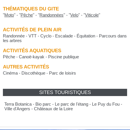
THÉMATIQUES DU GITE
"
Moto
"
-
"
Pêche
"
-
"
Randonnées
"
-
"
Velo
"
-
"
Viticole
"
ACTIVITÉS DE PLEIN AIR
Randonnée - VTT - Cyclo - Escalade - Équitation - Parcours dans
les arbres
ACTIVITÉS AQUATIQUES
Pêche - Canoë-kayak - Piscine publique
AUTRES ACTIVITÉS
Cinéma - Discothèque - Parc de loisirs
SITES TOURISTIQUES
Terra Botanica - Bio parc - Le parc de l'étang - Le Puy du Fou -
Ville d'Angers - Châteaux de la Loire