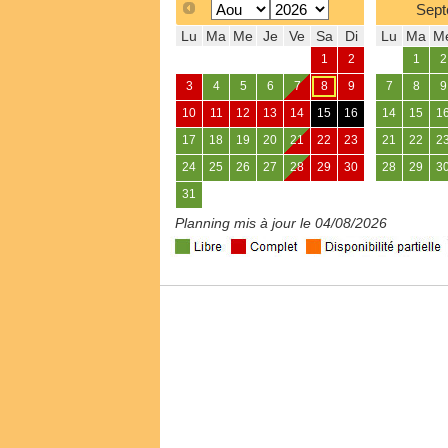
Sept
Lu
Ma
Me
Je
Ve
Sa
Di
Lu
Ma
M
1
2
1
2
3
4
5
6
7
8
9
7
8
9
10
11
12
13
14
15
16
14
15
1
17
18
19
20
21
22
23
21
22
2
24
25
26
27
28
29
30
28
29
3
31
Planning mis à jour le 04/08/2026