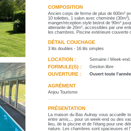
COMPOSITION
Ancien corps de ferme de plus de 600m² pr
10 toilettes, 1 salon avec cheminée (30m²), 
manger/réception style bistrot de 90m² jus
attenante de 20m², accessibles par une ent
les chambres. Piscine extérieure couverte 
DÉTAIL COUCHAGE
3 lits doubles - 16 lits simples
LOCATION :
Semaine / Week-end /
FORMULE(S) :
Gestion libre
OUVERTURE :
Ouvert toute l'anné
AGRÉMENT
Anjou Tourisme
PRÉSENTATION
La maison du Bas Aulnay vous accueille tou
entre amis,... pour un week-end ou des vac
lieu, de la piscine et de l’étang pour une d
nature. Les chambres sont spacieuses et l'