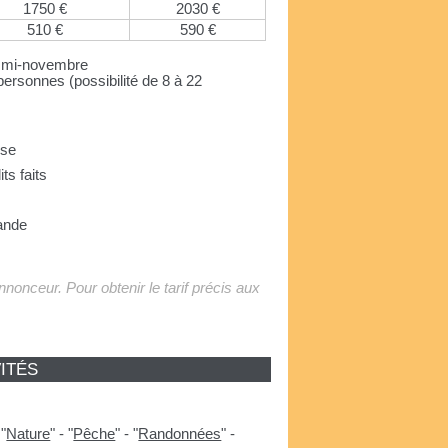
1750 €
2030 €
510 €
590 €
 à mi-novembre
ersonnes (possibilité de 8 à 22
use
its faits
ande
'annonceur. Pour obtenir le tarif précis aux
ITÉS
-
"
Nature
"
-
"
Pêche
"
-
"
Randonnées
"
-