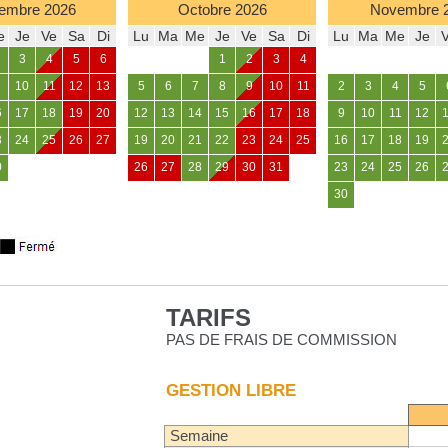
embre
2026
Octobre
2026
Novembre
e
Je
Ve
Sa
Di
Lu
Ma
Me
Je
Ve
Sa
Di
Lu
Ma
Me
Je
3
4
5
6
1
2
3
4
10
11
12
13
5
6
7
8
9
10
11
2
3
4
5
6
17
18
19
20
12
13
14
15
16
17
18
9
10
11
12
3
24
25
26
27
19
20
21
22
23
24
25
16
17
18
19
0
26
27
28
29
30
31
23
24
25
26
30
TARIFS
PAS DE FRAIS DE COMMISSION
GESTION LIBRE
Semaine