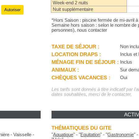
Week-end 2 nuits
Nuit supplémentaire
Autoriser
.
*Hors Saison : piscine fermée de mi-avril
Semaine hors saison : selon le nombre de p
personnes), nous contacter
TAXE DE SÉJOUR :
Non incl
LOCATION DRAPS :
Inclus et l
MÉNAGE FIN DE SÉJOUR :
Inclus
ANIMAUX :
Sur dem
CHÈQUES VACANCES :
Oui
Les tarifs sont donnés à titre indicatif par l
dates souhaitées, merci de le contacter.
ACTIV
THÉMATIQUES DU GITE
ière - Vaisselle -
"
Aquatique
"
-
"
Equitation
"
-
"
Gastronomie
"