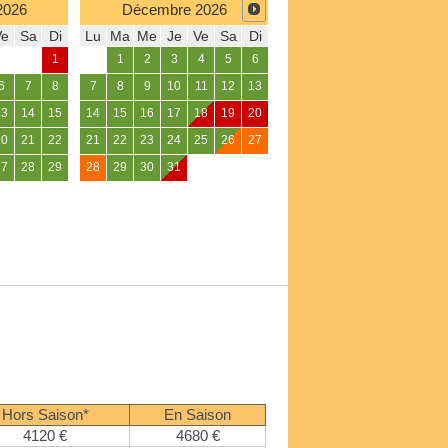
2026
Décembre
2026
Ve
Sa
Di
Lu
Ma
Me
Je
Ve
Sa
Di
1
1
2
3
4
5
6
6
7
8
7
8
9
10
11
12
13
13
14
15
14
15
16
17
18
19
20
20
21
22
21
22
23
24
25
26
27
27
28
29
28
29
30
31
Hors Saison*
En Saison
4120 €
4680 €