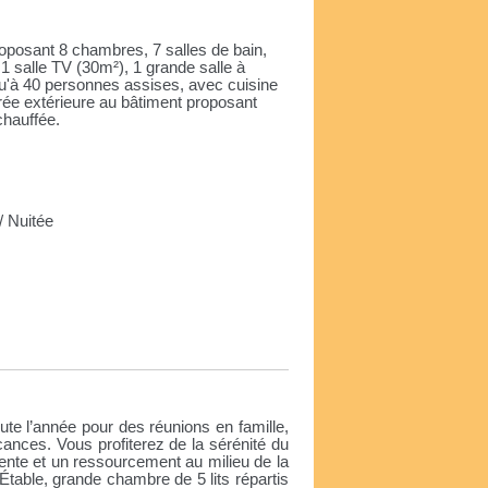
oposant 8 chambres, 7 salles de bain,
1 salle TV (30m²), 1 grande salle à
qu'à 40 personnes assises, avec cuisine
rée extérieure au bâtiment proposant
chauffée.
 Nuitée
e
te l’année pour des réunions en famille,
ances. Vous profiterez de la sérénité du
étente et un ressourcement au milieu de la
Étable, grande chambre de 5 lits répartis