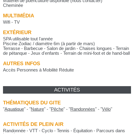
Matériel de puériculture disponible (nous contacter)
Cheminée
MULTIMÉDIA
Wifi - TV
EXTÉRIEUR
SPA utilisable tout l'année
Piscine Zodiac / diamètre 6m (à partir de mars)
Terrasse - Barbecue - Salon de jardin - Chaises longues - Terrain
de pétanque - Jeux d'enfants - Terrain de mini-foot et de hand-ball
AUTRES INFOS
Accès Personnes à Mobilité Réduite
ACTIVITÉS
THÉMATIQUES DU GITE
"
Aquatique
"
-
"
Nature
"
-
"
Pêche
"
-
"
Randonnées
"
-
"
Vélo
"
ACTIVITÉS DE PLEIN AIR
Randonnée - VTT - Cyclo - Tennis - Équitation - Parcours dans