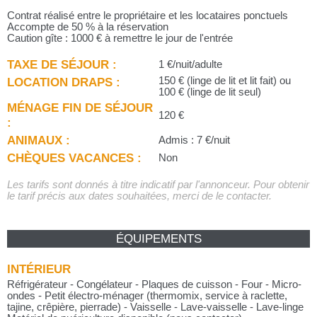
Contrat réalisé entre le propriétaire et les locataires ponctuels
Accompte de 50 % à la réservation
Caution gîte : 1000 € à remettre le jour de l'entrée
TAXE DE SÉJOUR :
1 €/nuit/adulte
LOCATION DRAPS :
150 € (linge de lit et lit fait) ou
100 € (linge de lit seul)
MÉNAGE FIN DE SÉJOUR
120 €
:
ANIMAUX :
Admis : 7 €/nuit
CHÈQUES VACANCES :
Non
Les tarifs sont donnés à titre indicatif par l'annonceur. Pour obtenir
le tarif précis aux dates souhaitées, merci de le contacter.
ÉQUIPEMENTS
INTÉRIEUR
Réfrigérateur - Congélateur - Plaques de cuisson - Four - Micro-
ondes - Petit électro-ménager (thermomix, service à raclette,
tajine, crêpière, pierrade) - Vaisselle - Lave-vaisselle - Lave-linge