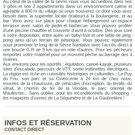
Au cœur de la vallée de la sèvre, nous vous accueillons dans nos
3 gîtes et nos 2 appartements dans un environnement calme et
agréable à 800 m du village où vous trouverez ce dont vous avez
besoin dans la supérette locale (traiteur),à la boulangerie, et au
bar. Vous avez sur place pour chaque hébergement un espace
terrasse avec salon de jardin et barbecue. Vous pouvez profiter
d'une piscine chauffée et couverte d'avril à octobre. Des jeux sont
à votre disposition, entre autre un baby-foot et une table de ping-
pong ainsi qu'un terrain de pétanque. Vous pouvez également
vous promener le long de la Sèvre Nantaise avec l'accès direct à
une boucle G.R de 9 km qui en relie d'autres. Pour les pêcheurs
emportez votre matériel pour un moment pêche au barrage des 3
rivières.
Aux environs pour les sportifs : équitation, canoë-kayak, plusieurs
sites d'escalade, parcours de VTT, sortie trottinettes électriques...
La région est riche en curiosités historiques et culturelles : Le Puy
du Fou, son parc et sa Cinéscénie à 24 km de chez nous,
musées de la chaussure, de véhicules d'exception, du textile, du
vitrail, le chemin de fer de la Vendée, le parc oriental de
Maulévrier... Sans oublier, pour les inconditionnels du shopping :
les magasins d'usines de La Séguinière et de La Gaubretière !
INFOS ET RÉSERVATION
CONTACT DIRECT