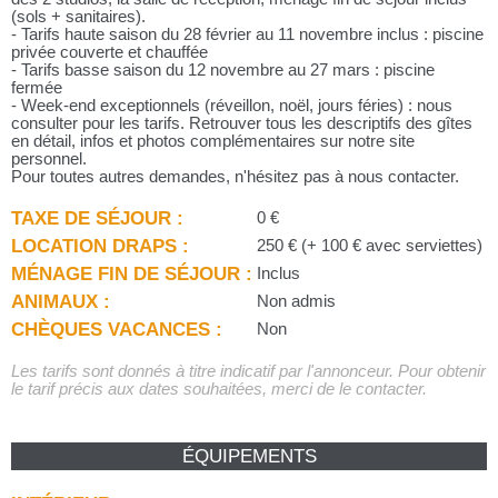
(sols + sanitaires).
- Tarifs haute saison du 28 février au 11 novembre inclus : piscine
privée couverte et chauffée
- Tarifs basse saison du 12 novembre au 27 mars : piscine
fermée
- Week-end exceptionnels (réveillon, noël, jours féries) : nous
consulter pour les tarifs. Retrouver tous les descriptifs des gîtes
en détail, infos et photos complémentaires sur notre site
personnel.
Pour toutes autres demandes, n'hésitez pas à nous contacter.
TAXE DE SÉJOUR :
0 €
LOCATION DRAPS :
250 € (+ 100 € avec serviettes)
MÉNAGE FIN DE SÉJOUR :
Inclus
ANIMAUX :
Non admis
CHÈQUES VACANCES :
Non
Les tarifs sont donnés à titre indicatif par l'annonceur. Pour obtenir
le tarif précis aux dates souhaitées, merci de le contacter.
ÉQUIPEMENTS