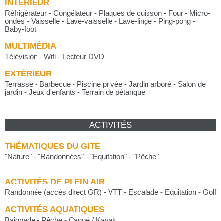
INTÉRIEUR
Réfrigérateur - Congélateur - Plaques de cuisson - Four - Micro-
ondes - Vaisselle - Lave-vaisselle - Lave-linge - Ping-pong -
Baby-foot
MULTIMÉDIA
Télévision - Wifi - Lecteur DVD
EXTÉRIEUR
Terrasse - Barbecue - Piscine privée - Jardin arboré - Salon de
jardin - Jeux d'enfants - Terrain de pétanque
ACTIVITÉS
THÉMATIQUES DU GITE
"
Nature
"
-
"
Randonnées
"
-
"
Equitation
"
-
"
Pêche
"
ACTIVITÉS DE PLEIN AIR
Randonnée (accès direct GR) - VTT - Escalade - Equitation - Golf
ACTIVITÉS AQUATIQUES
Baignade - Pêche - Canoë / Kayak