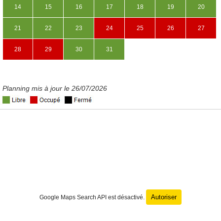
14
15
16
17
18
19
20
21
22
23
24
25
26
27
28
29
30
31
Planning mis à jour le 26/07/2026
Autoriser
Google Maps Search API est désactivé.