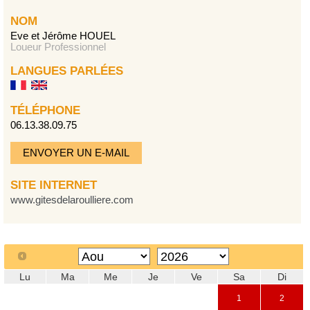
NOM
Eve et Jérôme HOUEL
Loueur Professionnel
LANGUES PARLÉES
TÉLÉPHONE
06.13.38.09.75
ENVOYER UN E-MAIL
SITE INTERNET
www.gitesdelaroulliere.com
Lu
Ma
Me
Je
Ve
Sa
Di
1
2