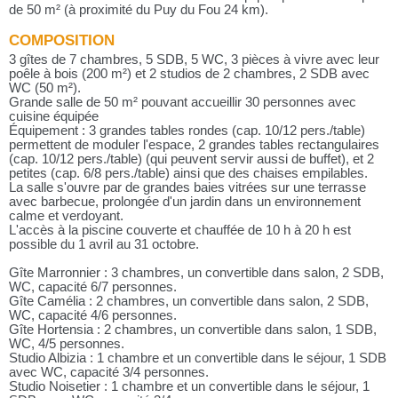
de 50 m² (à proximité du Puy du Fou 24 km).
COMPOSITION
3 gîtes de 7 chambres, 5 SDB, 5 WC, 3 pièces à vivre avec leur
poêle à bois (200 m²) et 2 studios de 2 chambres, 2 SDB avec
WC (50 m²).
Grande salle de 50 m² pouvant accueillir 30 personnes avec
cuisine équipée
Équipement : 3 grandes tables rondes (cap. 10/12 pers./table)
permettent de moduler l'espace, 2 grandes tables rectangulaires
(cap. 10/12 pers./table) (qui peuvent servir aussi de buffet), et 2
petites (cap. 6/8 pers./table) ainsi que des chaises empilables.
La salle s'ouvre par de grandes baies vitrées sur une terrasse
avec barbecue, prolongée d'un jardin dans un environnement
calme et verdoyant.
L'accès à la piscine couverte et chauffée de 10 h à 20 h est
possible du 1 avril au 31 octobre.
Gîte Marronnier : 3 chambres, un convertible dans salon, 2 SDB,
WC, capacité 6/7 personnes.
Gîte Camélia : 2 chambres, un convertible dans salon, 2 SDB,
WC, capacité 4/6 personnes.
Gîte Hortensia : 2 chambres, un convertible dans salon, 1 SDB,
WC, 4/5 personnes.
Studio Albizia : 1 chambre et un convertible dans le séjour, 1 SDB
avec WC, capacité 3/4 personnes.
Studio Noisetier : 1 chambre et un convertible dans le séjour, 1