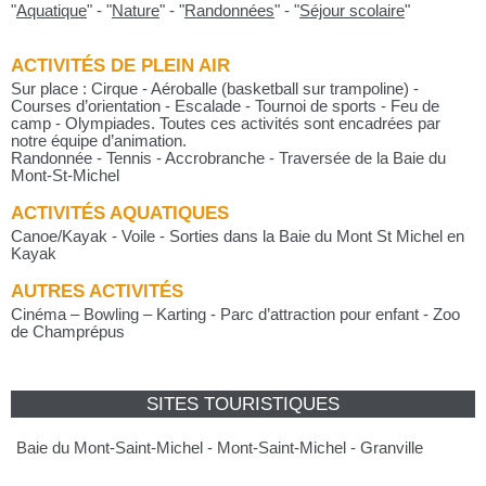
"
Aquatique
"
-
"
Nature
"
-
"
Randonnées
"
-
"
Séjour scolaire
"
ACTIVITÉS DE PLEIN AIR
Sur place : Cirque - Aéroballe (basketball sur trampoline) -
Courses d’orientation - Escalade - Tournoi de sports - Feu de
camp - Olympiades. Toutes ces activités sont encadrées par
notre équipe d’animation.
Randonnée - Tennis - Accrobranche - Traversée de la Baie du
Mont-St-Michel
ACTIVITÉS AQUATIQUES
Canoe/Kayak - Voile - Sorties dans la Baie du Mont St Michel en
Kayak
AUTRES ACTIVITÉS
Cinéma – Bowling – Karting - Parc d’attraction pour enfant - Zoo
de Champrépus
SITES TOURISTIQUES
Baie du Mont-Saint-Michel - Mont-Saint-Michel - Granville