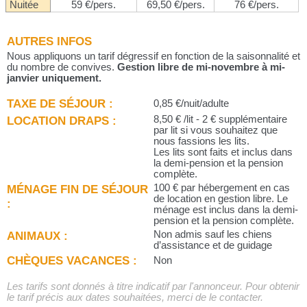
Nuitée
59 €/pers.
69,50 €/pers.
76 €/pers.
AUTRES INFOS
Nous appliquons un tarif dégressif en fonction de la saisonnalité et
du nombre de convives.
Gestion libre de mi-novembre à mi-
janvier uniquement.
TAXE DE SÉJOUR :
0,85 €/nuit/adulte
LOCATION DRAPS :
8,50 € /lit - 2 € supplémentaire
par lit si vous souhaitez que
nous fassions les lits.
Les lits sont faits et inclus dans
la demi-pension et la pension
complète.
MÉNAGE FIN DE SÉJOUR
100 € par hébergement en cas
de location en gestion libre. Le
:
ménage est inclus dans la demi-
pension et la pension complète.
ANIMAUX :
Non admis sauf les chiens
d’assistance et de guidage
CHÈQUES VACANCES :
Non
Les tarifs sont donnés à titre indicatif par l'annonceur. Pour obtenir
le tarif précis aux dates souhaitées, merci de le contacter.