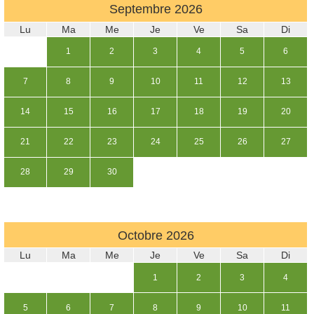
Septembre
2026
Lu
Ma
Me
Je
Ve
Sa
Di
1
2
3
4
5
6
7
8
9
10
11
12
13
14
15
16
17
18
19
20
21
22
23
24
25
26
27
28
29
30
Octobre
2026
Lu
Ma
Me
Je
Ve
Sa
Di
1
2
3
4
5
6
7
8
9
10
11