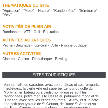
THÉMATIQUES DU GITE
"
Equitation
"
-
"
Moto
"
-
"
Nature
"
-
"
Randonnées
"
-
"
Séminaire
"
-
"
Velo
"
ACTIVITÉS DE PLEIN AIR
Randonnée - VTT - Golf - Équitation
ACTIVITÉS AQUATIQUES
Pêche - Baignade - Kite-Surf - Voile - Piscine publique
AUTRES ACTIVITÉS
Cinéma - Casino - Discothèque - Bowling
SITES TOURISTIQUES
Vannes, ville de caractère avec son château et ses remparts
mediévaux, la vieille ville est superbe. Le tour du golfe du
Morbihan en bateau ou à pieds, nombreuses sont les
randonnées, petite mer, site classé au patrimoine mondial de
l'Unesco, avec ses iles et ses courants... Auray, et d'un coté
son petit port typique de St Goutan, de l'autre St Anne et sa
basilique. Carnac, avec ses plages et les alignements :