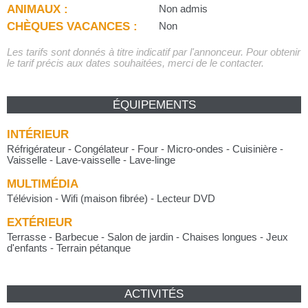
ANIMAUX :
Non admis
CHÈQUES VACANCES :
Non
Les tarifs sont donnés à titre indicatif par l'annonceur. Pour obtenir
le tarif précis aux dates souhaitées, merci de le contacter.
ÉQUIPEMENTS
INTÉRIEUR
Réfrigérateur - Congélateur - Four - Micro-ondes - Cuisinière -
Vaisselle - Lave-vaisselle - Lave-linge
MULTIMÉDIA
Télévision - Wifi (maison fibrée) - Lecteur DVD
EXTÉRIEUR
Terrasse - Barbecue - Salon de jardin - Chaises longues - Jeux
d'enfants - Terrain pétanque
ACTIVITÉS