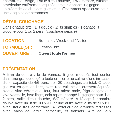
chambres à l'étage, 1 salle d'eau douche, 1 WC séparé, cuisine
américaine entièrement équipée, séjour, canapé lit gigogne.
La pièce de vie d'un des gites est suffisamment spacieuse pour
une vingtaine de personnes.
DÉTAIL COUCHAGE
Dans chaque gite : 1 lit double - 2 lits simples - 1 canapé lit
gigogne pour 1 ou 2 pers. (couchage séparé)
LOCATION :
Semaine / Week-end / Nuitée
FORMULE(S) :
Gestion libre
OUVERTURE :
Ouvert toute l'année
PRÉSENTATION
A 5mn du centre ville de Vannes, 5 gites meublés tout confort
dans une grande longère toute en pierre au calme d'une impasse,
d'une capacité de 4/6 pers, soit 30 couchages au total. Chaque
gite est en gestion libre, avec une cuisine entièrement équipée:
plaque vitro céramique, four, four micro onde, frigo congélateur,
lave vaisselle, lave linge, coin repas, canapé lit gigogne pour 1 ou
2 pers, salle d'eau douche, WC séparé. A l'étage 1 chambre
double avec un lit de 160x200 et une autre avec 2 lits de 90x190,
avec literie très confortable. A l’extérieur de grandes terrasses
avec salon de jardin, barbecue, et transats. Aire de jeux