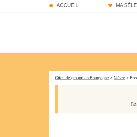
Panneau de gestion des cookies
ACCUEIL
MA SÉLEC
Gites de groupe en Bourgogne
>
Nièvre
> Base
Ba