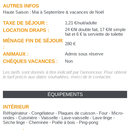
AUTRES INFOS
Haute Saison : Mai à Septembre & vacances de Noël
TAXE DE SÉJOUR :
1,21 €/nuit/adulte
LOCATION DRAPS :
24 €/lit double fait, 17 €/lit simple
fait et 6 € la serviette de toilette
MÉNAGE FIN DE SÉJOUR
280 €
:
ANIMAUX :
Admis sous réserve
CHÈQUES VACANCES :
Non
Les tarifs sont donnés à titre indicatif par l'annonceur. Pour obtenir
le tarif précis aux dates souhaitées, merci de le contacter.
ÉQUIPEMENTS
INTÉRIEUR
Réfrigérateur - Congélateur - Plaques de cuisson - Four - Micro-
ondes - Cuisinière - Vaisselle - Lave-vaisselle - Lave-linge -
Sèche linge - Cheminée - Poêle à bois - Ping-pong