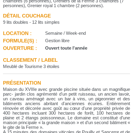
chambres (6 personnes), Greniers de la Ferme 3 chambres (7
personnes), Grenier royal 1 chambre (2 personnes).
DÉTAIL COUCHAGE
9 lits doubles - 12 lits simples
LOCATION :
Semaine / Week-end
FORMULE(S) :
Gestion libre
OUVERTURE :
Ouvert toute l'année
CLASSEMENT / LABEL
Meublé de Tourisme 3 étoiles
PRÉSENTATION
Maison du XVIIIe avec grande piscine située dans un magnifique
parc- jardin clos agrémenté d'un petit ruisseau, un ancien lavoir,
un caveau aménagé avec un bar à vins, un pigeonnier et des
bâtiments anciens abritant d'anciennes écuries. Entièrement
rénovée et décorée avec goût au cœur d'une propriété privée de
400 hectares incluant 300 hectares de forêt, 100 hectares de
plaine et 2 étangs poissonneux. Le domaine est constitué d’une
maison principale « la grande maison » et d’un second bâtiment «
le gite de la Ferme ».
A 15 minutes des domaines viticoles de Pouilly et Sancerre et de