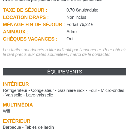
TAXE DE SÉJOUR :
0,70 €/nuit/adulte
LOCATION DRAPS :
Non inclus
MÉNAGE FIN DE SÉJOUR :
Forfait 76,22 €
ANIMAUX :
Admis
CHÈQUES VACANCES :
Oui
Les tarifs sont donnés à titre indicatif par l'annonceur. Pour obtenir
le tarif précis aux dates souhaitées, merci de le contacter.
ÉQUIPEMENTS
INTÉRIEUR
Réfrigérateur - Congélateur - Gazinière inox - Four - Micro-ondes
- Vaisselle - Lave-vaisselle
MULTIMÉDIA
Wifi
EXTÉRIEUR
Barbecue - Tables de jardin