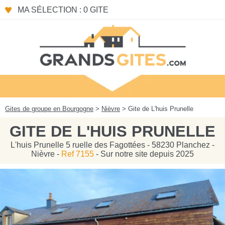
Panneau de gestion des cookies
MA SÉLECTION : 0 GITE
Gites de groupe en Bourgogne
>
Nièvre
> Gite de L'huis Prunelle
GITE DE L'HUIS PRUNELLE
L'huis Prunelle 5 ruelle des Fagottées - 58230 Planchez -
Nièvre -
Ref 7155
- Sur notre site depuis 2025