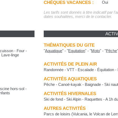
CHÈQUES VACANCES :
Oui
Les tarifs sont donnés à titre indicatif par l
dates souhaitées, merci de le contacter.
ACTIV
THÉMATIQUES DU GITE
cuisson - Four -
"
Aquatique
"
-
"
Equitation
"
-
"
Moto
"
-
"
Pêche
- Lave-linge
ACTIVITÉS DE PLEIN AIR
Randonnée - VTT - Escalade - Équitation -
ACTIVITÉS AQUATIQUES
Pêche - Canoë-kayak - Baignade - Ski nau
scine hors-sol -
nfants
ACTIVITÉS HIVERNALES
Ski de fond - Ski Alpin - Raquettes - A 1h 
AUTRES ACTIVITÉS
Parcs de loisirs (Vulcania, le Volcan de Le