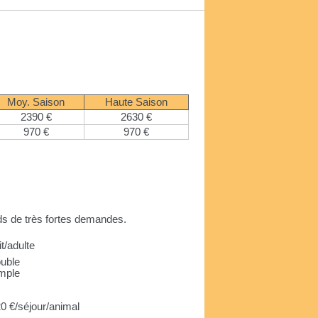
Moy. Saison
Haute Saison
2390 €
2630 €
970 €
970 €
nds de très fortes demandes.
it/adulte
ouble
imple
0 €/séjour/animal