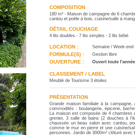
COMPOSITION
180 m² - Maison de campagne de 6 chambre
cantou et poêle à bois, cuisine/salle à man
DÉTAIL COUCHAGE
4 lits doubles - 7 lits simples - 2 lits bébé
LOCATION :
Semaine / Week-end
FORMULE(S) :
Gestion libre
OUVERTURE :
Ouvert toute l'anné
CLASSEMENT / LABEL
Meublé de Tourisme 3 étoiles
PRÉSENTATION
Grande maison familiale à la campagne, a
commodités : boulangerie, épicerie, bar/r
La maison est composée de 4 chambres dou
grenier, 3 salle de bains (2 douches à l'i
chaussée un beau salon avec cantou, poê
comme le mur en pierre et une cuisine/sa
personnes. Jardin de 3000m² clôturé avec 