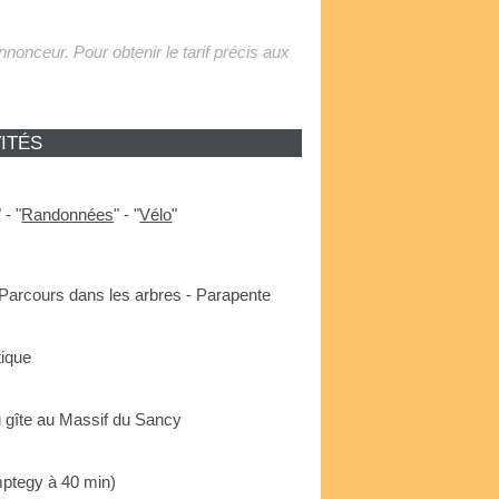
'annonceur. Pour obtenir le tarif précis aux
ITÉS
"
-
"
Randonnées
"
-
"
Vélo
"
 Parcours dans les arbres - Parapente
tique
du gîte au Massif du Sancy
mptegy à 40 min)