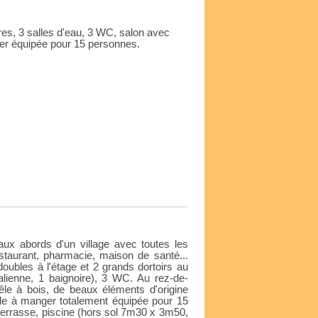
s, 3 salles d'eau, 3 WC, salon avec
ger équipée pour 15 personnes.
e
ux abords d'un village avec toutes les
estaurant, pharmacie, maison de santé...
bles à l'étage et 2 grands dortoirs au
talienne, 1 baignoire), 3 WC. Au rez-de-
le à bois, de beaux éléments d'origine
lle à manger totalement équipée pour 15
terrasse, piscine (hors sol 7m30 x 3m50,