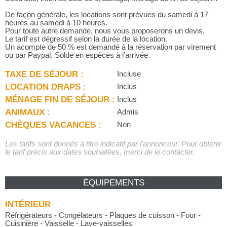
De façon générale, les locations sont prévues du samedi à 17
heures au samedi à 10 heures.
Pour toute autre demande, nous vous proposerons un devis.
Le tarif est dégressif selon la durée de la location.
Un acompte de 50 % est demandé à la réservation par virement
ou par Paypal. Solde en espèces à l’arrivée.
TAXE DE SÉJOUR :
Incluse
LOCATION DRAPS :
Inclus
MÉNAGE FIN DE SÉJOUR :
Inclus
ANIMAUX :
Admis
CHÈQUES VACANCES :
Non
Les tarifs sont donnés à titre indicatif par l'annonceur. Pour obtenir
le tarif précis aux dates souhaitées, merci de le contacter.
ÉQUIPEMENTS
INTÉRIEUR
Réfrigérateurs - Congélateurs - Plaques de cuisson - Four -
Cuisinière - Vaisselle - Lave-vaisselles