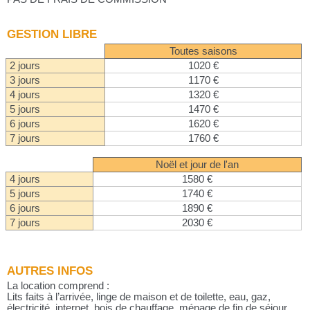
GESTION LIBRE
Toutes saisons
2 jours
1020 €
3 jours
1170 €
4 jours
1320 €
5 jours
1470 €
6 jours
1620 €
7 jours
1760 €
Noël et jour de l'an
4 jours
1580 €
5 jours
1740 €
6 jours
1890 €
7 jours
2030 €
AUTRES INFOS
La location comprend :
Lits faits à l’arrivée, linge de maison et de toilette, eau, gaz,
électricité, internet, bois de chauffage, ménage de fin de séjour…