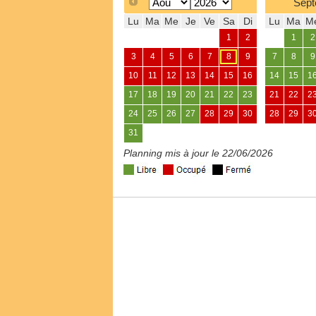
Sept
Lu
Ma
Me
Je
Ve
Sa
Di
Lu
Ma
M
1
2
1
2
3
4
5
6
7
8
9
7
8
9
10
11
12
13
14
15
16
14
15
1
17
18
19
20
21
22
23
21
22
2
24
25
26
27
28
29
30
28
29
3
31
Planning mis à jour le 22/06/2026