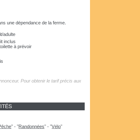
dans une dépendance de la ferme.
it/adulte
it inclus
oilette à prévoir
is
'annonceur. Pour obtenir le tarif précis aux
ITÉS
Pêche
"
-
"
Randonnées
"
-
"
Vélo
"