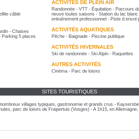
ACTIVITÉS DE PLEIN AIR
Randonnée - VTT - Équitation - Parcours da
llite câble
neuve toutes saisons - Station du lac blan
entraînement professionnel - Piste d envol
ACTIVITÉS AQUATIQUES
rdin - Chaises
 - Parking 5 places
Pêche - Baignade - Piscine publique
ACTIVITÉS HIVERNALES
Ski de randonnée - Ski Alpin - Raquettes
AUTRES ACTIVITÉS
Cinéma - Parc de loisirs
SITES TOURISTIQUES
nombreux villages typiques, gastronomie et grands crus - Kaysersberg
utes, parc de loisirs de Fraipertuis (Vosges) - A 1h15, en Allemagne, 