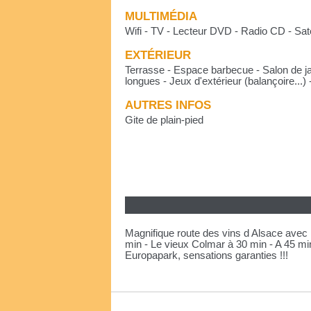
MULTIMÉDIA
Wifi - TV - Lecteur DVD - Radio CD - Sate
EXTÉRIEUR
Terrasse - Espace barbecue - Salon de ja
longues - Jeux d'extérieur (balançoire...)
AUTRES INFOS
Gite de plain-pied
Magnifique route des vins d Alsace avec 
min - Le vieux Colmar à 30 min - A 45 min
Europapark, sensations garanties !!!