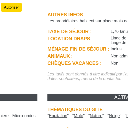
Autoriser
.
AUTRES INFOS
Les propriétaires habitent sur place mais 
TAXE DE SÉJOUR :
1,76 €/nu
LOCATION DRAPS :
Linge de l
Linge de t
MÉNAGE FIN DE SÉJOUR :
Inclus
ANIMAUX :
Non adm
CHÈQUES VACANCES :
Non
Les tarifs sont donnés à titre indicatif par l
dates souhaitées, merci de le contacter.
ACTIV
THÉMATIQUES DU GITE
inière - Micro-ondes
"
Equitation
"
-
"
Moto
"
-
"
Nature
"
-
"
Neige
"
-
"